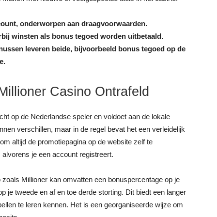
count, onderworpen aan draagvoorwaarden.
rbij winsten als bonus tegoed worden uitbetaald.
ssen leveren beide, bijvoorbeeld bonus tegoed op de
e.
illioner Casino Ontrafeld
icht op de Nederlandse speler en voldoet aan de lokale
en verschillen, maar in de regel bevat het een verleidelijk
om altijd de promotiepagina op de website zelf te
 alvorens je een account registreert.
o zoals Millioner kan omvatten een bonuspercentage op je
 je tweede en af en toe derde storting. Dit biedt een langer
pellen te leren kennen. Het is een georganiseerde wijze om