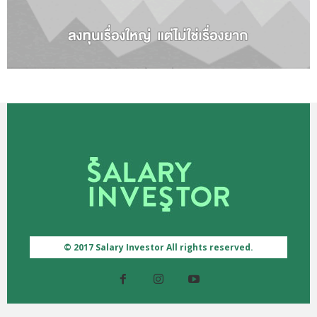
© 2017 Salary Investor All rights reserved.