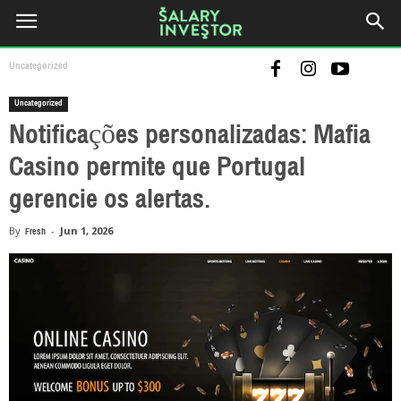
Uncategorized
Uncategorized
Notificações personalizadas: Mafia
Casino permite que Portugal
gerencie os alertas.
By
Fresh
-
Jun 1, 2026