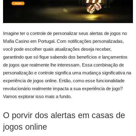
Imagine ter o controle de personalizar seus alertas de jogos no
Mafia Casino em Portugal. Com notificações personalizadas,
você pode escolher quais atualizações deseja receber,
garantindo que só fique sabendo dos benefícios e lançamentos
de jogos que realmente lhe interessam. Essa combinação de
personalização e controle significa uma mudança significativa na
experiência de jogos online. Então, como esse funcionalidade
revolucionário realmente impacta a sua experiência de jogo?
Vamos explorar isso mais a fundo.
O porvir dos alertas em casas de
jogos online