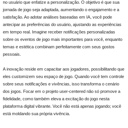
no usuário que enfatize a personalização. O objetivo é que sua
jornada de jogo seja adaptada, aumentando o engajamento e a
satisfação. Ao adotar análises baseadas em IA, você pode
antecipar as preferências do usuário, ajustando as experiências
em tempo real. Imagine receber notificações personalizadas
sobre os eventos de jogo mais importantes para você, enquanto
temas e estética combinam perfeitamente com seus gostos
pessoais.
A inovação reside em capacitar aos jogadores, possibilitando que
eles customizem seu espaço de jogo. Quando você tem controle
sobre seus notificações e vivências, isso transforma o cenário
dos jogos. Focar em o projeto user-centered não só promove a
fidelidade, como também eleva a excitação do jogo nesta
plataforma digital vibrante. Você não está apenas jogando; você
está moldando sua própria vivência.