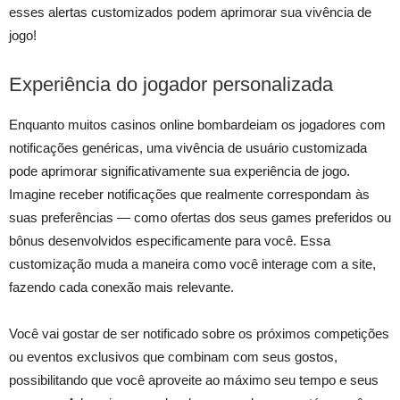
esses alertas customizados podem aprimorar sua vivência de
jogo!
Experiência do jogador personalizada
Enquanto muitos casinos online bombardeiam os jogadores com
notificações genéricas, uma vivência de usuário customizada
pode aprimorar significativamente sua experiência de jogo.
Imagine receber notificações que realmente correspondam às
suas preferências — como ofertas dos seus games preferidos ou
bônus desenvolvidos especificamente para você. Essa
customização muda a maneira como você interage com a site,
fazendo cada conexão mais relevante.
Você vai gostar de ser notificado sobre os próximos competições
ou eventos exclusivos que combinam com seus gostos,
possibilitando que você aproveite ao máximo seu tempo e seus