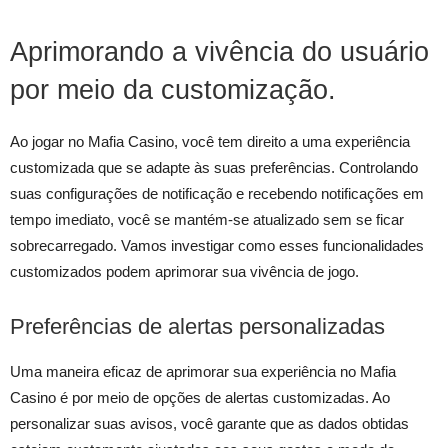
Aprimorando a vivência do usuário
por meio da customização.
Ao jogar no Mafia Casino, você tem direito a uma experiência
customizada que se adapte às suas preferências. Controlando
suas configurações de notificação e recebendo notificações em
tempo imediato, você se mantém-se atualizado sem se ficar
sobrecarregado. Vamos investigar como esses funcionalidades
customizados podem aprimorar sua vivência de jogo.
Preferências de alertas personalizadas
Uma maneira eficaz de aprimorar sua experiência no Mafia
Casino é por meio de opções de alertas customizadas. Ao
personalizar suas avisos, você garante que as dados obtidas