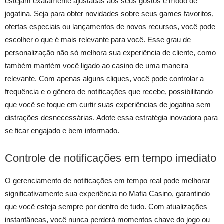
estejam exatamente ajustadas aos seus gostos e modo de
jogatina. Seja para obter novidades sobre seus games favoritos,
ofertas especiais ou lançamentos de novos recursos, você pode
escolher o que é mais relevante para você. Esse grau de
personalização não só melhora sua experiência de cliente, como
também mantém você ligado ao casino de uma maneira
relevante. Com apenas alguns cliques, você pode controlar a
frequência e o gênero de notificações que recebe, possibilitando
que você se foque em curtir suas experiências de jogatina sem
distrações desnecessárias. Adote essa estratégia inovadora para
se ficar engajado e bem informado.
Controle de notificações em tempo imediato
O gerenciamento de notificações em tempo real pode melhorar
significativamente sua experiência no Mafia Casino, garantindo
que você esteja sempre por dentro de tudo. Com atualizações
instantâneas, você nunca perderá momentos chave do jogo ou