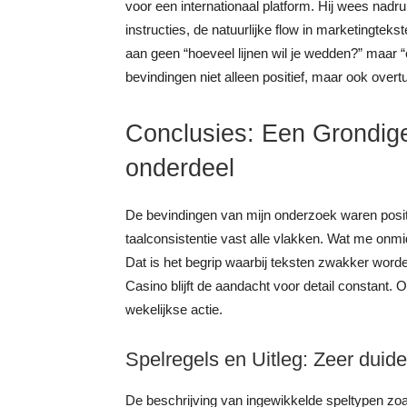
voor een internationaal platform. Hij wees nadru
instructies, de natuurlijke flow in marketingte
aan geen “hoeveel lijnen wil je wedden?” maar “o
bevindingen niet alleen positief, maar ook over
Conclusies: Een Grondige
onderdeel
De bevindingen van mijn onderzoek waren posit
taalconsistentie vast alle vlakken. Wat me onm
Dat is het begrip waarbij teksten zwakker worde
Casino blijft de aandacht voor detail constant. Of
wekelijkse actie.
Spelregels en Uitleg: Zeer duidel
De beschrijving van ingewikkelde speltypen zoal