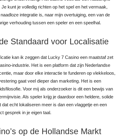
 Je kunt je volledig richten op het spel en het vermaak,
 naadloze integratie is, naar mijn overtuiging, een van de
durige verhouding tussen een speler en een speelhal.
de Standaard voor Localisatie
ficatie kan ik zeggen dat Lucky 7 Casino een maatstaf zet
asino-industrie. Het is een platform dat zijn Nederlandse
entie, maar door elke interactie te funderen op vlekkeloos,
estering gaat veel dieper dan marketing. Het is een
dsfilosofie. Voor mij als onderzoeker is dit een bewijs van
ermijnvisie. Als speler krijg je daardoor een heldere, solide
 dat echt lokaliseren meer is dan een vlaggetje en een
t gesprek in je eigen taal.
ino’s op de Hollandse Markt