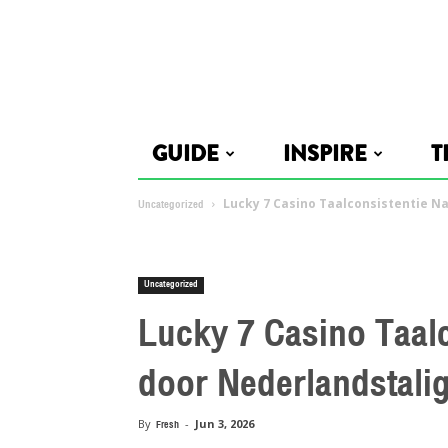
GUIDE
INSPIRE
T
Uncategorized
Lucky 7 Casino Taalconsistentie N
Uncategorized
Lucky 7 Casino Taal
door Nederlandstalig
By
Fresh
-
Jun 3, 2026