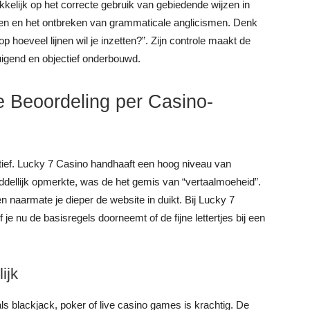
kkelijk op het correcte gebruik van gebiedende wijzen in
ksten en het ontbreken van grammaticale anglicismen. Denk
p hoeveel lijnen wil je inzetten?”. Zijn controle maakt de
tuigend en objectief onderbouwd.
 Beoordeling per Casino-
ief. Lucky 7 Casino handhaaft een hoog niveau van
iddellijk opmerkte, was de het gemis van “vertaalmoeheid”.
n naarmate je dieper de website in duikt. Bij Lucky 7
 je nu de basisregels doorneemt of de fijne lettertjes bij een
ijk
s blackjack, poker of live casino games is krachtig. De