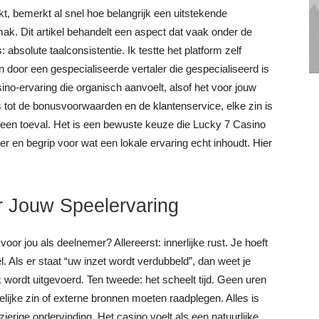
t, bemerkt al snel hoe belangrijk een uitstekende
mak. Dit artikel behandelt een aspect dat vaak onder de
 absolute taalconsistentie. Ik testte het platform zelf
 door een gespecialiseerde vertaler die gespecialiseerd is
no-ervaring die organisch aanvoelt, alsof het voor jouw
tot de bonusvoorwaarden en de klantenservice, elke zin is
 geen toeval. Het is een bewuste keuze die Lucky 7 Casino
er en begrip voor wat een lokale ervaring echt inhoudt. Hier
r Jouw Speelervaring
oor jou als deelnemer? Allereerst: innerlijke rust. Je hoeft
el. Als er staat “uw inzet wordt verdubbeld”, dan weet je
 wordt uitgevoerd. Ten tweede: het scheelt tijd. Geen uren
ijke zin of externe bronnen moeten raadplegen. Alles is
zierige ondervinding. Het casino voelt als een natuurlijke