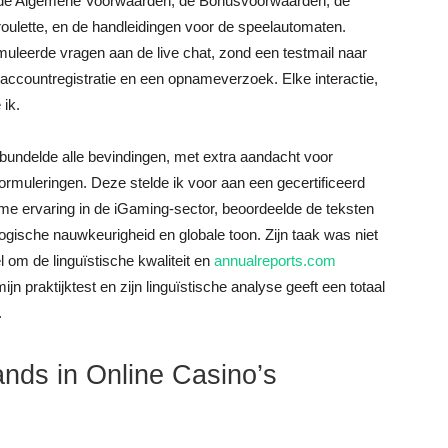
in de Algemene Voorwaarden, de Bonusvoorwaarden, de
 roulette, en de handleidingen voor de speelautomaten.
rmuleerde vragen aan de live chat, zond een testmail naar
 accountregistratie en een opnameverzoek. Elke interactie,
 ik.
bundelde alle bevindingen, met extra aandacht voor
formuleringen. Deze stelde ik voor aan een gecertificeerd
ime ervaring in de iGaming-sector, beoordeelde de teksten
ogische nauwkeurigheid en globale toon. Zijn taak was niet
 om de linguïstische kwaliteit en
annualreports.com
n praktijktest en zijn linguïstische analyse geeft een totaal
.
nds in Online Casino’s