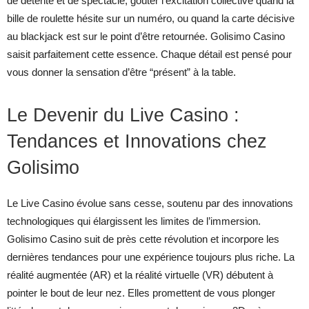
de détente et de spectacle, goûter l’excitation collective quand la
bille de roulette hésite sur un numéro, ou quand la carte décisive
au blackjack est sur le point d’être retournée. Golisimo Casino
saisit parfaitement cette essence. Chaque détail est pensé pour
vous donner la sensation d’être “présent” à la table.
Le Devenir du Live Casino :
Tendances et Innovations chez
Golisimo
Le Live Casino évolue sans cesse, soutenu par des innovations
technologiques qui élargissent les limites de l’immersion.
Golisimo Casino suit de près cette révolution et incorpore les
dernières tendances pour une expérience toujours plus riche. La
réalité augmentée (AR) et la réalité virtuelle (VR) débutent à
pointer le bout de leur nez. Elles promettent de vous plonger