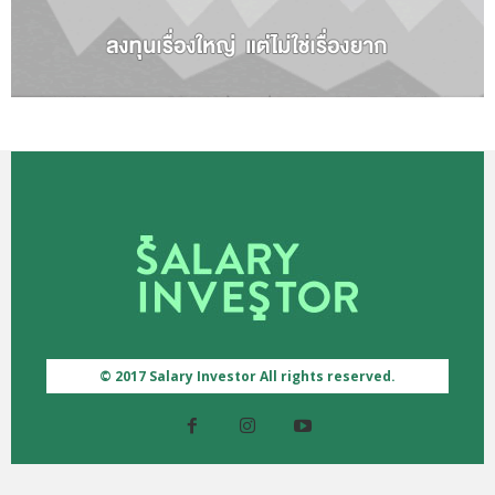
© 2017 Salary Investor All rights reserved.