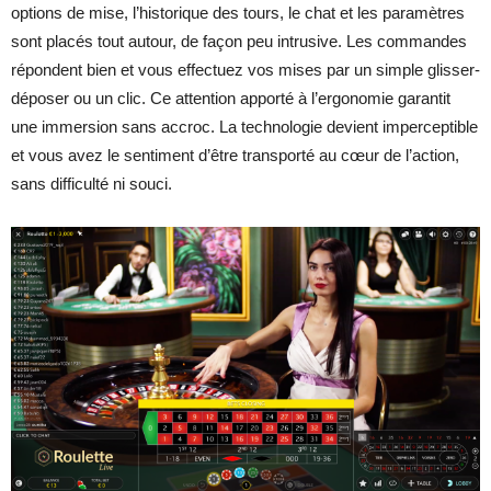
options de mise, l’historique des tours, le chat et les paramètres
sont placés tout autour, de façon peu intrusive. Les commandes
répondent bien et vous effectuez vos mises par un simple glisser-
déposer ou un clic. Ce attention apporté à l’ergonomie garantit
une immersion sans accroc. La technologie devient imperceptible
et vous avez le sentiment d’être transporté au cœur de l’action,
sans difficulté ni souci.