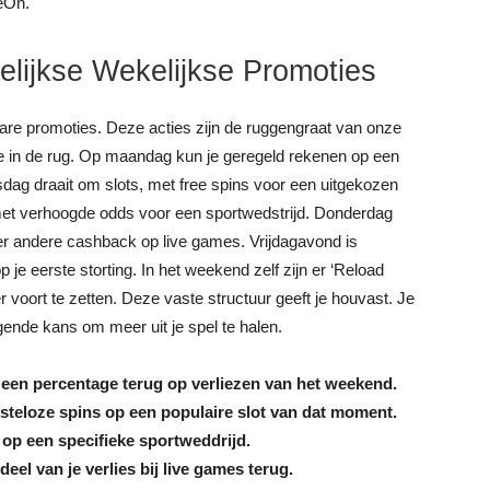
meOn.
lijkse Wekelijkse Promoties
bare promoties. Deze acties zijn de ruggengraat van onze
je in de rug. Op maandag kun je geregeld rekenen op een
dag draait om slots, met free spins voor een uitgekozen
t verhoogde odds voor een sportwedstrijd. Donderdag
der andere cashback op live games. Vrijdagavond is
je eerste storting. In het weekend zelf zijn er ‘Reload
 voort te zetten. Deze vaste structuur geeft je houvast. Je
lgende kans om meer uit je spel te halen.
een percentage terug op verliezen van het weekend.
eloze spins op een populaire slot van dat moment.
p een specifieke sportweddrijd.
el van je verlies bij live games terug.