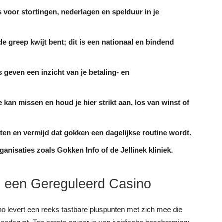
 voor stortingen, nederlagen en spelduur in je
e de greep kwijt bent; dit is een nationaal en bindend
 geven een inzicht van je betaling- en
je kan missen en houd je hier strikt aan, los van winst of
n en vermijd dat gokken een dagelijkse routine wordt.
rganisaties zoals
Gokken Info
of de
Jellinek
kliniek.
j een Gereguleerd Casino
o levert een reeks tastbare pluspunten met zich mee die