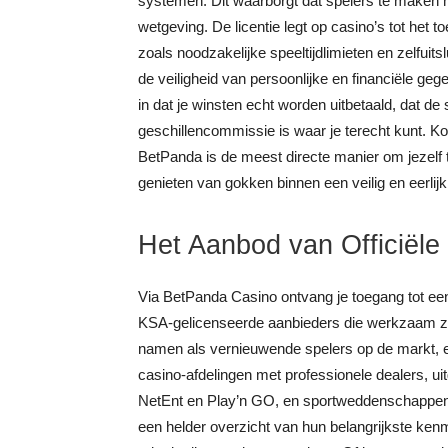
systemen. Dit waarborgt dat spelers te maken h
wetgeving. De licentie legt op casino’s tot het 
zoals noodzakelijke speeltijdlimieten en zelfuit
de veiligheid van persoonlijke en financiële ge
in dat je winsten echt worden uitbetaald, dat de s
geschillencommissie is waar je terecht kunt. K
BetPanda is de meest directe manier om jezelf
genieten van gokken binnen een veilig en eerlijk
Het Aanbod van Officiële
Via BetPanda Casino ontvang je toegang tot een
KSA-gelicenseerde aanbieders die werkzaam zij
namen als vernieuwende spelers op de markt, el
casino-afdelingen met professionele dealers, ui
NetEnt en Play’n GO, en sportweddenschappen
een helder overzicht van hun belangrijkste kenm