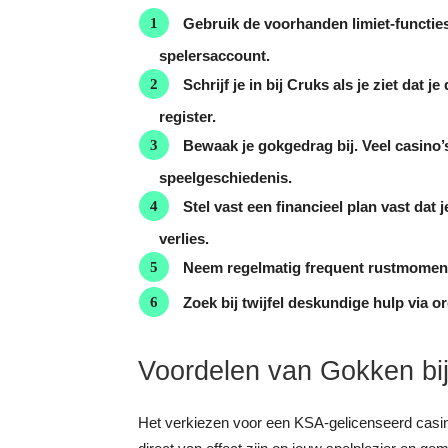
Gebruik de voorhanden limiet-functies
spelersaccount.
Schrijf je in bij
Cruks
als je ziet dat j
register.
Bewaak je gokgedrag bij. Veel casino’s
speelgeschiedenis.
Stel vast een financieel plan vast dat 
verlies.
Neem regelmatig frequent rustmomente
Zoek bij twijfel deskundige hulp via o
Voordelen van Gokken bi
Het verkiezen voor een KSA-gelicenseerd casin