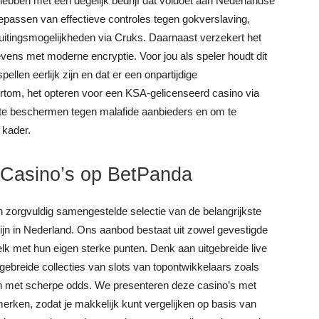
ebben met een degelijk bedrijf dat voldoet aan Nederlandse
toepassen van effectieve controles tegen gokverslaving,
sluitingsmogelijkheden via Cruks. Daarnaast verzekert het
gevens met moderne encryptie. Voor jou als speler houdt dit
pellen eerlijk zijn en dat er een onpartijdige
ortom, het opteren voor een KSA-gelicenseerd casino via
 te beschermen tegen malafide aanbieders en om te
 kader.
 Casino’s op BetPanda
 zorgvuldig samengestelde selectie van de belangrijkste
n in Nederland. Ons aanbod bestaat uit zowel gevestigde
k met hun eigen sterke punten. Denk aan uitgebreide live
tgebreide collecties van slots van topontwikkelaars zoals
 met scherpe odds. We presenteren deze casino’s met
erken, zodat je makkelijk kunt vergelijken op basis van