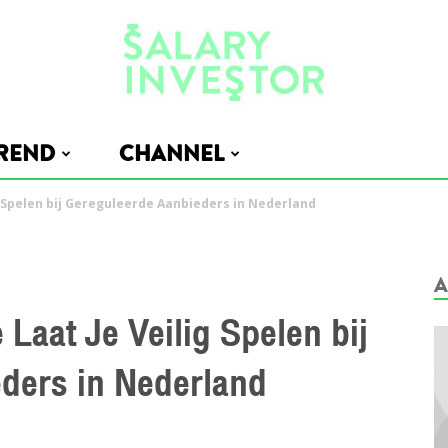
REND
CHANNEL
Salary
g Spelen bij Gereguleerde Aanbieders in Nederland
A
Investor
Laat Je Veilig Spelen bij
ders in Nederland