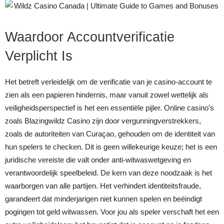
Waardoor Accountverificatie
Verplicht Is
Het betreft verleidelijk om de verificatie van je casino-account te
zien als een papieren hindernis, maar vanuit zowel wettelijk als
veiligheidsperspectief is het een essentiële pijler. Online casino’s
zoals Blazingwildz Casino zijn door vergunningverstrekkers,
zoals de autoriteiten van Curaçao, gehouden om de identiteit van
hun spelers te checken. Dit is geen willekeurige keuze; het is een
juridische vereiste die valt onder anti-witwaswetgeving en
verantwoordelijk speelbeleid. De kern van deze noodzaak is het
waarborgen van alle partijen. Het verhindert identiteitsfraude,
garandeert dat minderjarigen niet kunnen spelen en beëindigt
pogingen tot geld witwassen. Voor jou als speler verschaft het een