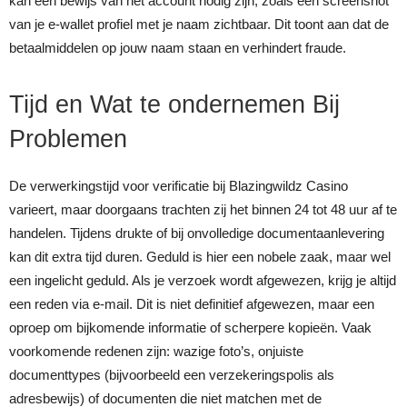
kan een bewijs van het account nodig zijn, zoals een screenshot
van je e-wallet profiel met je naam zichtbaar. Dit toont aan dat de
betaalmiddelen op jouw naam staan en verhindert fraude.
Tijd en Wat te ondernemen Bij
Problemen
De verwerkingstijd voor verificatie bij Blazingwildz Casino
varieert, maar doorgaans trachten zij het binnen 24 tot 48 uur af te
handelen. Tijdens drukte of bij onvolledige documentaanlevering
kan dit extra tijd duren. Geduld is hier een nobele zaak, maar wel
een ingelicht geduld. Als je verzoek wordt afgewezen, krijg je altijd
een reden via e-mail. Dit is niet definitief afgewezen, maar een
oproep om bijkomende informatie of scherpere kopieën. Vaak
voorkomende redenen zijn: wazige foto’s, onjuiste
documenttypes (bijvoorbeeld een verzekeringspolis als
adresbewijs) of documenten die niet matchen met de