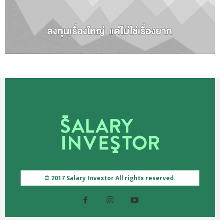
© 2017 Salary Investor All rights reserved.