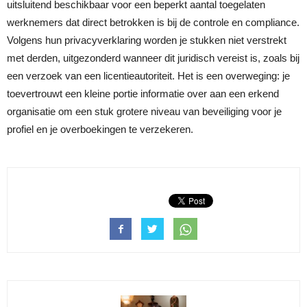
uitsluitend beschikbaar voor een beperkt aantal toegelaten
werknemers dat direct betrokken is bij de controle en compliance.
Volgens hun privacyverklaring worden je stukken niet verstrekt
met derden, uitgezonderd wanneer dit juridisch vereist is, zoals bij
een verzoek van een licentieautoriteit. Het is een overweging: je
toevertrouwt een kleine portie informatie over aan een erkend
organisatie om een stuk grotere niveau van beveiliging voor je
profiel en je overboekingen te verzekeren.