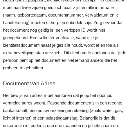
moet aan twee zijden goed zichtbaar zijn, en alle informatie
(naam, geboortedatum, documentnummer, vervaldatum en je
handtekening) moeten scherp en onbedekt zijn. Zorg ervoor dat
het document nog geldig is; een verlopen ID wordt niet
goedgekeurd. Een selfie ter verificatie, waarbij je je
identiteitsdocument naast je gezicht houdt, wordt af en toe als
extra beveiligingsstap verzocht. Dit dient om te aantonen dat jij de
persoon bent op het document en niet iemand anders die het
probeert te gebruiken.
Document van Adres
Het bewijs van adres moet aantonen dat je op het door jou
vermelde adres woont. Passende documenten zijn een recente
bankafschrift, een nutsvoorzieningenrekening (zoals water, gas,
licht of internet) of een belastingaanslag. Belangrijk is dat dit
document niet ouder is dan drie maanden en je hele naam en