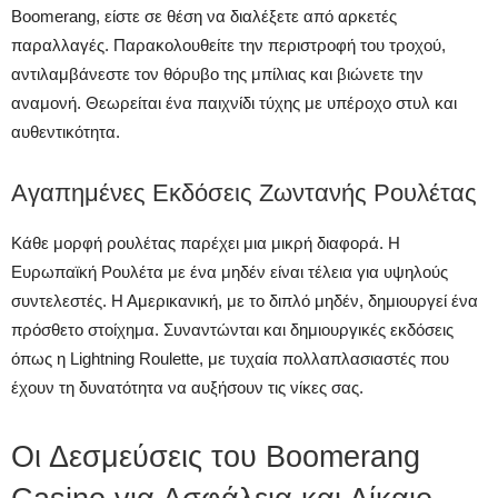
Boomerang, είστε σε θέση να διαλέξετε από αρκετές
παραλλαγές. Παρακολουθείτε την περιστροφή του τροχού,
αντιλαμβάνεστε τον θόρυβο της μπίλιας και βιώνετε την
αναμονή. Θεωρείται ένα παιχνίδι τύχης με υπέροχο στυλ και
αυθεντικότητα.
Αγαπημένες Εκδόσεις Ζωντανής Ρουλέτας
Κάθε μορφή ρουλέτας παρέχει μια μικρή διαφορά. Η
Ευρωπαϊκή Ρουλέτα με ένα μηδέν είναι τέλεια για υψηλούς
συντελεστές. Η Αμερικανική, με το διπλό μηδέν, δημιουργεί ένα
πρόσθετο στοίχημα. Συναντώνται και δημιουργικές εκδόσεις
όπως η Lightning Roulette, με τυχαία πολλαπλασιαστές που
έχουν τη δυνατότητα να αυξήσουν τις νίκες σας.
Οι Δεσμεύσεις του Boomerang