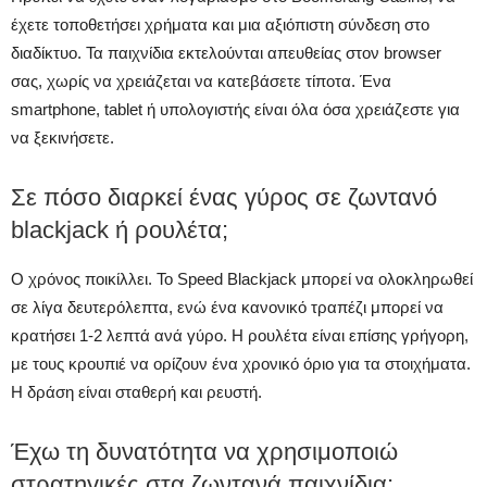
έχετε τοποθετήσει χρήματα και μια αξιόπιστη σύνδεση στο
διαδίκτυο. Τα παιχνίδια εκτελούνται απευθείας στον browser
σας, χωρίς να χρειάζεται να κατεβάσετε τίποτα. Ένα
smartphone, tablet ή υπολογιστής είναι όλα όσα χρειάζεστε για
να ξεκινήσετε.
Σε πόσο διαρκεί ένας γύρος σε ζωντανό
blackjack ή ρουλέτα;
Ο χρόνος ποικίλλει. Το Speed Blackjack μπορεί να ολοκληρωθεί
σε λίγα δευτερόλεπτα, ενώ ένα κανονικό τραπέζι μπορεί να
κρατήσει 1-2 λεπτά ανά γύρο. Η ρουλέτα είναι επίσης γρήγορη,
με τους κρουπιέ να ορίζουν ένα χρονικό όριο για τα στοιχήματα.
Η δράση είναι σταθερή και ρευστή.
Έχω τη δυνατότητα να χρησιμοποιώ
στρατηγικές στα ζωντανά παιχνίδια;