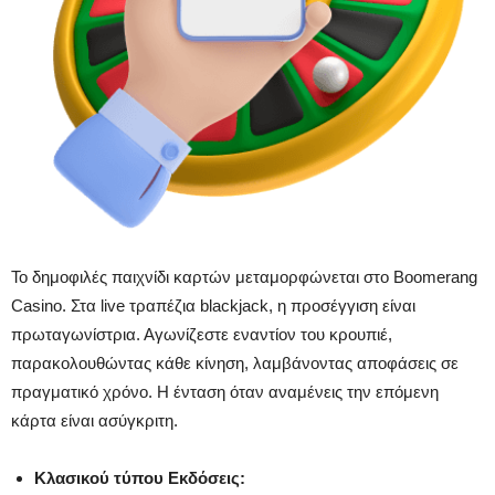
Το δημοφιλές παιχνίδι καρτών μεταμορφώνεται στο Boomerang
Casino. Στα live τραπέζια blackjack, η προσέγγιση είναι
πρωταγωνίστρια. Αγωνίζεστε εναντίον του κρουπιέ,
παρακολουθώντας κάθε κίνηση, λαμβάνοντας αποφάσεις σε
πραγματικό χρόνο. Η ένταση όταν αναμένεις την επόμενη
κάρτα είναι ασύγκριτη.
Κλασικού τύπου Εκδόσεις: