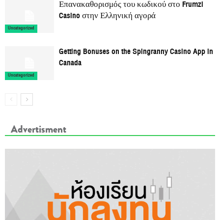
Επανακαθορισμός του κωδικού στο Frumzi
Casino στην Ελληνική αγορά
Uncategorized
Getting Bonuses on the Spingranny Casino App in
Canada
Uncategorized
Advertisment