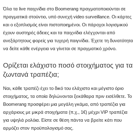
Όλα τα live παιχνίδια στο Boomerang πραγματοποιούνται σε
πραγματικά στούντιο, υπό συνεχή video surveillance. Οι κάρτες
και ο εξοπλισμός είναι πιστοποιημένοι. Οι πάροχοι λογισμικού
έχουν αυστηρές άδειες και τα παιχνίδια ελέγχονται από
ανεξάρτητους φορείς για τυχερή παιγνίδια. Έχετε τη δυνατότητα
να δείτε κάθε ενέργεια να γίνεται σε πραγματικό χρόνο.
Ορίζεται ελάχιστο ποσό στοιχήματος για τα
ζωντανά τραπέζια;
Ναι, κάθε τραπέζι έχει το δικό του ελάχιστο και μέγιστο όριο
στοιχήματος, τα οποία δηλώνονται ξεκάθαρα πριν εισέλθετε. Το
Boomerang προσφέρει μια μεγάλη γκάμα, από τραπέζια για
αρχάριους με μικρά στοιχήματα (π.χ., 1€) μέχρι VIP τραπέζια
για υψηλά ρολόια. Είστε σε θέση πάντα να βρείτε κάτι που
αρμόζει στον προϋπολογισμό σας.