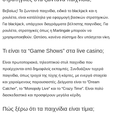
Βεβαίως! Τα ζωντανά παιχνίδια, ειδικά το blackjack και η
ρουλέτα, είναι κατάλληλα για εφαρμογή βασικών στρατηγικών.
Για blackjack, υπάρχουν διαγράμματα βέλτιστης παιγνίδιας. Για
ρουλέτα, στρατηγικές όπως η Martingale μπορούν να
χρησιμοποιηθούν. Ωστόσο, κανένα σύστημα δεν υπόσχεται νίκη.
Τι είναι τα “Game Shows” στα live casino;
Είναι πρωτοποριακά, τηλεοπτικού στυλ παιχνίδια που
προέρχονται από δημοφιλείς εκπομπές. Συνδυάζουν τυχερά
παιγνίδια, όπως τροχοί της τύχης ή κάρτες, με ενεργά στοιχεία
και χαρούμενους παρουσιαστές. Δείγματα είναι το “Dream
Catcher”, το “Monopoly Live” και το “Crazy Time”. Είναι πολύ
διασκεδαστικά και προσφέρουν μεγάλα κέρδη.
Πώς ξέρω ότι τα παιχνίδια είναι τίμια;