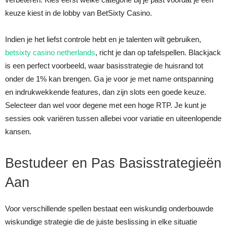
keuze kiest in de lobby van BetSixty Casino.
Indien je het liefst controle hebt en je talenten wilt gebruiken,
betsixty casino netherlands
, richt je dan op tafelspellen. Blackjack
is een perfect voorbeeld, waar basisstrategie de huisrand tot
onder de 1% kan brengen. Ga je voor je met name ontspanning
en indrukwekkende features, dan zijn slots een goede keuze.
Selecteer dan wel voor degene met een hoge RTP. Je kunt je
sessies ook variëren tussen allebei voor variatie en uiteenlopende
kansen.
Bestudeer en Pas Basisstrategieën
Aan
Voor verschillende spellen bestaat een wiskundig onderbouwde
wiskundige strategie die de juiste beslissing in elke situatie