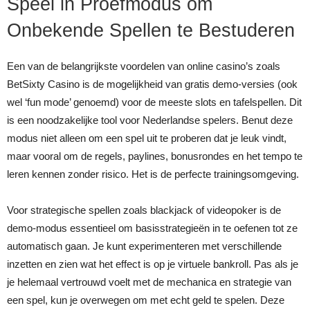
Speel in Proefmodus om
Onbekende Spellen te Bestuderen
Een van de belangrijkste voordelen van online casino’s zoals
BetSixty Casino is de mogelijkheid van gratis demo-versies (ook
wel ‘fun mode’ genoemd) voor de meeste slots en tafelspellen. Dit
is een noodzakelijke tool voor Nederlandse spelers. Benut deze
modus niet alleen om een spel uit te proberen dat je leuk vindt,
maar vooral om de regels, paylines, bonusrondes en het tempo te
leren kennen zonder risico. Het is de perfecte trainingsomgeving.
Voor strategische spellen zoals blackjack of videopoker is de
demo-modus essentieel om basisstrategieën in te oefenen tot ze
automatisch gaan. Je kunt experimenteren met verschillende
inzetten en zien wat het effect is op je virtuele bankroll. Pas als je
je helemaal vertrouwd voelt met de mechanica en strategie van
een spel, kun je overwegen om met echt geld te spelen. Deze