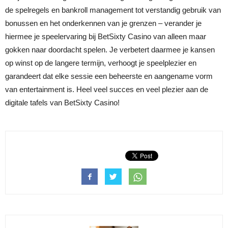
de spelregels en bankroll management tot verstandig gebruik van
bonussen en het onderkennen van je grenzen – verander je
hiermee je speelervaring bij BetSixty Casino van alleen maar
gokken naar doordacht spelen. Je verbetert daarmee je kansen
op winst op de langere termijn, verhoogt je speelplezier en
garandeert dat elke sessie een beheerste en aangename vorm
van entertainment is. Heel veel succes en veel plezier aan de
digitale tafels van BetSixty Casino!