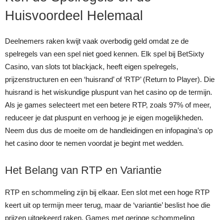
Huisvoordeel Helemaal
Deelnemers raken kwijt vaak overbodig geld omdat ze de
spelregels van een spel niet goed kennen. Elk spel bij BetSixty
Casino, van slots tot blackjack, heeft eigen spelregels,
prijzenstructuren en een ‘huisrand’ of ‘RTP’ (Return to Player). Die
huisrand is het wiskundige pluspunt van het casino op de termijn.
Als je games selecteert met een betere RTP, zoals 97% of meer,
reduceer je dat pluspunt en verhoog je je eigen mogelijkheden.
Neem dus dus de moeite om de handleidingen en infopagina’s op
het casino door te nemen voordat je begint met wedden.
Het Belang van RTP en Variantie
RTP en schommeling zijn bij elkaar. Een slot met een hoge RTP
keert uit op termijn meer terug, maar de ‘variantie’ beslist hoe die
prijzen uitgekeerd raken. Games met geringe schommeling