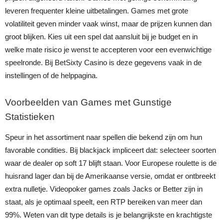
leveren frequenter kleine uitbetalingen. Games met grote
volatiliteit geven minder vaak winst, maar de prijzen kunnen dan
groot blijken. Kies uit een spel dat aansluit bij je budget en in
welke mate risico je wenst te accepteren voor een evenwichtige
speelronde. Bij BetSixty Casino is deze gegevens vaak in de
instellingen of de helppagina.
Voorbeelden van Games met Gunstige
Statistieken
Speur in het assortiment naar spellen die bekend zijn om hun
favorable condities. Bij blackjack impliceert dat: selecteer soorten
waar de dealer op soft 17 blijft staan. Voor Europese roulette is de
huisrand lager dan bij de Amerikaanse versie, omdat er ontbreekt
extra nulletje. Videopoker games zoals Jacks or Better zijn in
staat, als je optimaal speelt, een RTP bereiken van meer dan
99%. Weten van dit type details is je belangrijkste en krachtigste