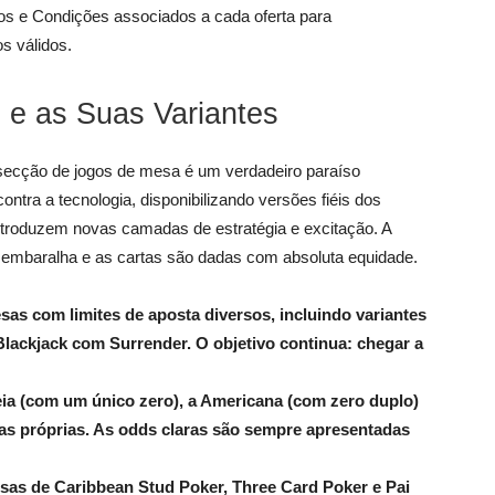
 e Condições associados a cada oferta para
s válidos.
 e as Suas Variantes
 secção de jogos de mesa é um verdadeiro paraíso
ontra a tecnologia, disponibilizando versões fiéis dos
ntroduzem novas camadas de estratégia e excitação. A
e embaralha e as cartas são dadas com absoluta equidade.
as com limites de aposta diversos, incluindo variantes
 Blackjack com Surrender. O objetivo continua: chegar a
ia (com um único zero), a Americana (com zero duplo)
as próprias. As odds claras são sempre apresentadas
as de Caribbean Stud Poker, Three Card Poker e Pai