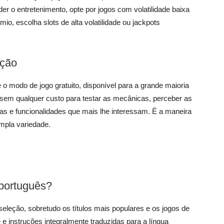
er o entretenimento, opte por jogos com volatilidade baixa
, escolha slots de alta volatilidade ou jackpots
ação
o modo de jogo gratuito, disponível para a grande maioria
o sem qualquer custo para testar as mecânicas, perceber as
as e funcionalidades que mais lhe interessam. É a maneira
mpla variedade.
 português?
seleção, sobretudo os títulos mais populares e os jogos de
 e instruções integralmente traduzidas para a língua