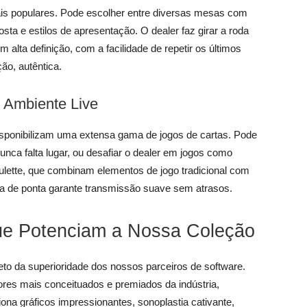
is populares. Pode escolher entre diversas mesas com
osta e estilos de apresentação. O dealer faz girar a roda
m alta definição, com a facilidade de repetir os últimos
ão, autêntica.
o Ambiente Live
disponibilizam uma extensa gama de jogos de cartas. Pode
unca falta lugar, ou desafiar o dealer em jogos como
lette, que combinam elementos de jogo tradicional com
ia de ponta garante transmissão suave sem atrasos.
ue Potenciam a Nossa Coleção
eto da superioridade dos nossos parceiros de software.
es mais conceituados e premiados da indústria,
ona gráficos impressionantes, sonoplastia cativante,