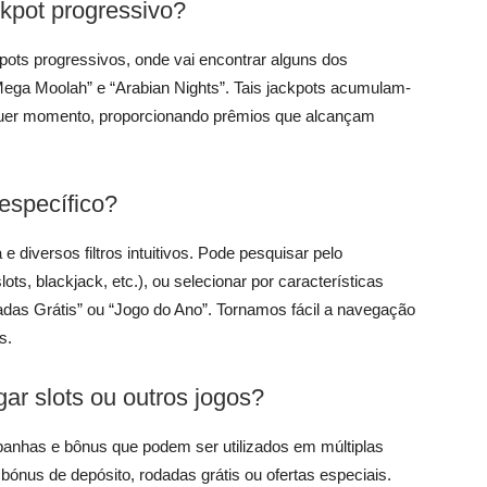
ckpot progressivo?
ots progressivos, onde vai encontrar alguns dos
ga Moolah” e “Arabian Nights”. Tais jackpots acumulam-
lquer momento, proporcionando prêmios que alcançam
específico?
 diversos filtros intuitivos. Pode pesquisar pelo
ots, blackjack, etc.), ou selecionar por características
das Grátis” ou “Jogo do Ano”. Tornamos fácil a navegação
s.
gar slots ou outros jogos?
panhas e bônus que podem ser utilizados em múltiplas
 bónus de depósito, rodadas grátis ou ofertas especiais.