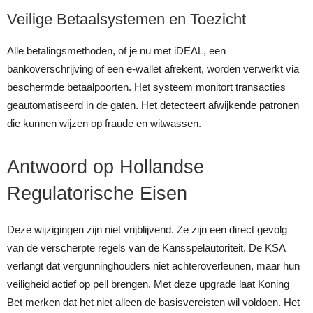
Veilige Betaalsystemen en Toezicht
Alle betalingsmethoden, of je nu met iDEAL, een
bankoverschrijving of een e-wallet afrekent, worden verwerkt via
beschermde betaalpoorten. Het systeem monitort transacties
geautomatiseerd in de gaten. Het detecteert afwijkende patronen
die kunnen wijzen op fraude en witwassen.
Antwoord op Hollandse
Regulatorische Eisen
Deze wijzigingen zijn niet vrijblijvend. Ze zijn een direct gevolg
van de verscherpte regels van de Kansspelautoriteit. De KSA
verlangt dat vergunninghouders niet achteroverleunen, maar hun
veiligheid actief op peil brengen. Met deze upgrade laat Koning
Bet merken dat het niet alleen de basisvereisten wil voldoen. Het