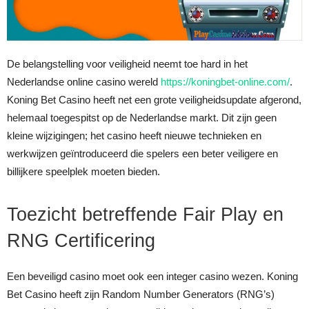
De belangstelling voor veiligheid neemt toe hard in het
Nederlandse online casino wereld
https://koningbet-online.com/
.
Koning Bet Casino heeft net een grote veiligheidsupdate afgerond,
helemaal toegespitst op de Nederlandse markt. Dit zijn geen
kleine wijzigingen; het casino heeft nieuwe technieken en
werkwijzen geïntroduceerd die spelers een beter veiligere en
billijkere speelplek moeten bieden.
Toezicht betreffende Fair Play en
RNG Certificering
Een beveiligd casino moet ook een integer casino wezen. Koning
Bet Casino heeft zijn Random Number Generators (RNG’s)