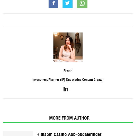
Fresh
Investment Planner (IP) Knowledge Content Creator
RELATED ARTICLES
MORE FROM AUTHOR
Hitnspin Casino App-opdateringer