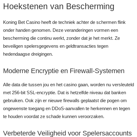
Hoekstenen van Bescherming
Koning Bet Casino heeft de techniek achter de schermen flink
onder handen genomen. Deze veranderingen vormen een
bescherming die continu werkt, zonder dat je het merkt. Ze
beveiligen spelersgegevens en geldtransacties tegen
hedendaagse dreigingen.
Moderne Encryptie en Firewall-Systemen
Alle data die tussen jou en het casino gaan, worden nu versleuteld
met 256-bit SSL-encryptie. Dat is hetzelfde niveau dat banken
gebruiken. Ook zijn er nieuwe firewalls geplaatst die pogen om
ongewenste toegang en DDoS-aanvallen te herkennen en tegen
te houden voordat ze schade kunnen veroorzaken.
Verbeterde Veiligheid voor Spelersaccounts