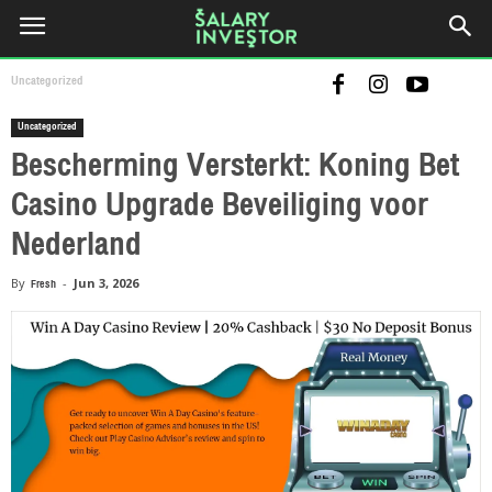
Uncategorized
Uncategorized
Bescherming Versterkt: Koning Bet
Casino Upgrade Beveiliging voor
Nederland
By
Fresh
-
Jun 3, 2026