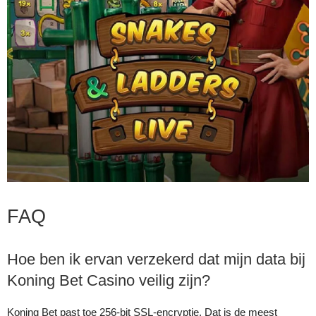
FAQ
Hoe ben ik ervan verzekerd dat mijn data bij
Koning Bet Casino veilig zijn?
Koning Bet past toe 256-bit SSL-encryptie. Dat is de meest