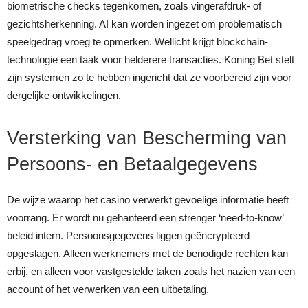
biometrische checks tegenkomen, zoals vingerafdruk- of
gezichtsherkenning. AI kan worden ingezet om problematisch
speelgedrag vroeg te opmerken. Wellicht krijgt blockchain-
technologie een taak voor helderere transacties. Koning Bet stelt
zijn systemen zo te hebben ingericht dat ze voorbereid zijn voor
dergelijke ontwikkelingen.
Versterking van Bescherming van
Persoons- en Betaalgegevens
De wijze waarop het casino verwerkt gevoelige informatie heeft
voorrang. Er wordt nu gehanteerd een strenger ‘need-to-know’
beleid intern. Persoonsgegevens liggen geëncrypteerd
opgeslagen. Alleen werknemers met de benodigde rechten kan
erbij, en alleen voor vastgestelde taken zoals het nazien van een
account of het verwerken van een uitbetaling.