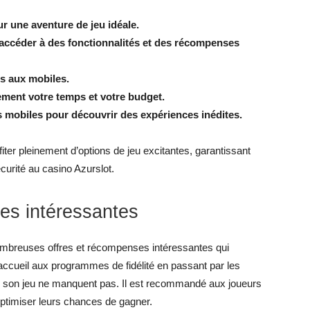
ur une aventure de jeu idéale.
 accéder à des fonctionnalités et des récompenses
és aux mobiles.
ement votre temps et votre budget.
 mobiles pour découvrir des expériences inédites.
iter pleinement d’options de jeu excitantes, garantissant
curité au casino Azurslot.
es intéressantes
nombreuses offres et récompenses intéressantes qui
’accueil aux programmes de fidélité en passant par les
r son jeu ne manquent pas. Il est recommandé aux joueurs
’optimiser leurs chances de gagner.