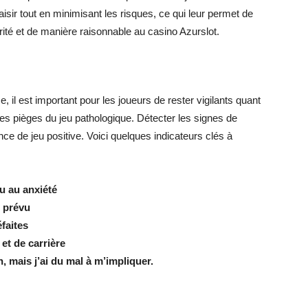
laisir tout en minimisant les risques, ce qui leur permet de
ité et de manière raisonnable au casino Azurslot.
e, il est important pour les joueurs de rester vigilants quant
es pièges du jeu pathologique. Détecter les signes de
ce de jeu positive. Voici quelques indicateurs clés à
u au anxiété
 prévu
faites
et de carrière
 mais j’ai du mal à m’impliquer.