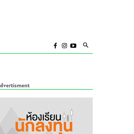
dvertisment