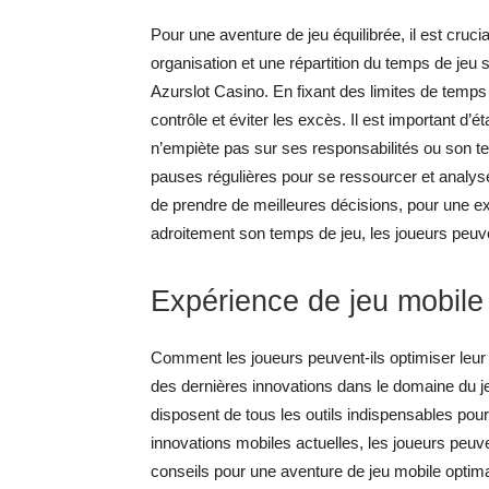
Pour une aventure de jeu équilibrée, il est cruc
organisation et une répartition du temps de jeu
Azurslot Casino. En fixant des limites de temps
contrôle et éviter les excès. Il est important d’é
n’empiète pas sur ses responsabilités ou son t
pauses régulières pour se ressourcer et analys
de prendre de meilleures décisions, pour une ex
adroitement son temps de jeu, les joueurs peuven
Expérience de jeu mobile
Comment les joueurs peuvent-ils optimiser leur
des dernières innovations dans le domaine du j
disposent de tous les outils indispensables pour
innovations mobiles actuelles, les joueurs peuve
conseils pour une aventure de jeu mobile optima