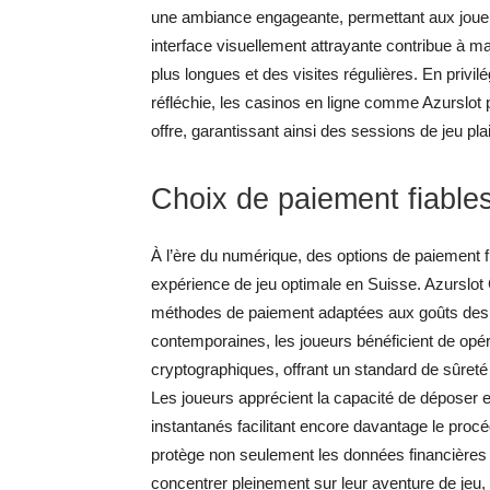
une ambiance engageante, permettant aux joueu
interface visuellement attrayante contribue à ma
plus longues et des visites régulières. En privil
réfléchie, les casinos en ligne comme Azurslot p
offre, garantissant ainsi des sessions de jeu pl
Choix de paiement fiabl
À l’ère du numérique, des options de paiement
expérience de jeu optimale en Suisse. Azurslot 
méthodes de paiement adaptées aux goûts des j
contemporaines, les joueurs bénéficient de opé
cryptographiques, offrant un standard de sûreté 
Les joueurs apprécient la capacité de déposer e
instantanés facilitant encore davantage le pro
protège non seulement les données financières 
concentrer pleinement sur leur aventure de jeu