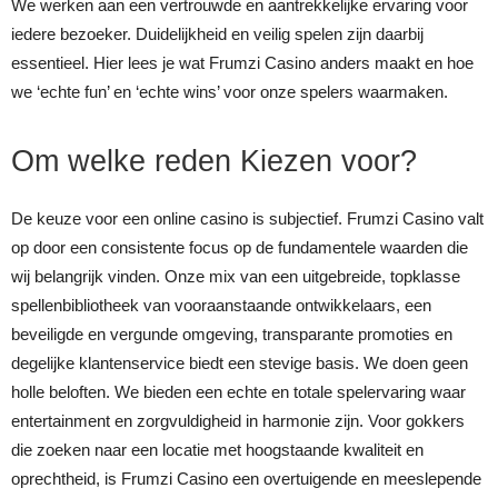
We werken aan een vertrouwde en aantrekkelijke ervaring voor
iedere bezoeker. Duidelijkheid en veilig spelen zijn daarbij
essentieel. Hier lees je wat Frumzi Casino anders maakt en hoe
we ‘echte fun’ en ‘echte wins’ voor onze spelers waarmaken.
Om welke reden Kiezen voor?
De keuze voor een online casino is subjectief. Frumzi Casino valt
op door een consistente focus op de fundamentele waarden die
wij belangrijk vinden. Onze mix van een uitgebreide, topklasse
spellenbibliotheek van vooraanstaande ontwikkelaars, een
beveiligde en vergunde omgeving, transparante promoties en
degelijke klantenservice biedt een stevige basis. We doen geen
holle beloften. We bieden een echte en totale spelervaring waar
entertainment en zorgvuldigheid in harmonie zijn. Voor gokkers
die zoeken naar een locatie met hoogstaande kwaliteit en
oprechtheid, is Frumzi Casino een overtuigende en meeslepende