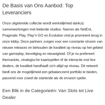
De Basis van Ons Aanbod: Top
Leveranciers
Onze uitgebreide collectie wordt werkelijkheid dankzij
samenwerkingen met leidende studios. Namen als NetEnt,
Pragmatic Play, Play’n GO en Evolution vind je prominent terug in
onze lobby. Deze partners zorgen voor een constante stroom van
nieuwe releases en behouden de kwaliteit op niveau op het gebied
van gameplay, beveiliging en nieuwigheid. Of je nu prefereert
themaslots, strategische kaartspellen of de interactie met live
dealers, de kwaliteit handhaaft zich altijd op niveau. Dit netwerk
biedt ons de mogelijkheid een gebalanceerd portfolio te bieden,
passend voor zowel de startende als de ervaren speler.
Een Blik in de Categorieën: Van Slots tot Live
Dealer