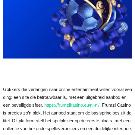
Gokkers die verlangen naar online entertainment willen vooral één
ding: een site die betrouwbaar is, met een uitgebreid aanbod en
een beveiligde sfeer,
https://frumzikasino.eu/nl-nl/
. Frumzi Casino
is precies zo’n plek. Het aanbod staat om de basisprincipes uit de
titel. Dit platform stelt het spelplezier op de eerste plaats, met een
collectie van bekende spelleveranciers en een duidelijke interface.