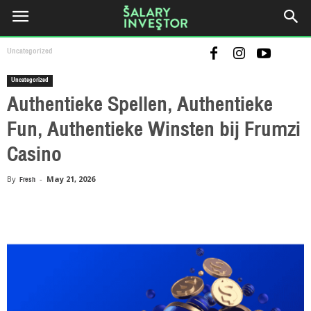
Uncategorized
Uncategorized
Authentieke Spellen, Authentieke
Fun, Authentieke Winsten bij Frumzi
Casino
By
Fresh
-
May 21, 2026