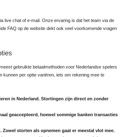
via live chat of e-mail. Onze ervaring is dat het team via de
ebreide FAQ op de website dekt ook veel voorkomende vragen
pties
 meest gebruikte betaalmethoden voor Nederlandse spelers
en kunnen per optie variëren, iets om rekening mee te
eren in Nederland. Stortingen zijn direct en zonder
naal geaccepteerd, hoewel sommige banken transacties
. Zowel storten als opnemen gaat er meestal vlot mee.