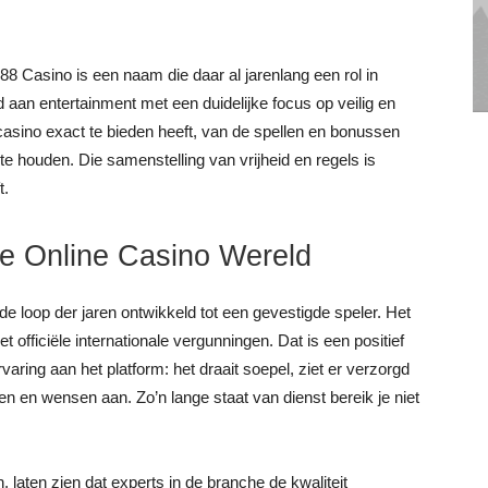
88 Casino is een naam die daar al jarenlang een rol in
d aan entertainment met een duidelijke focus op veilig en
sino exact te bieden heeft, van de spellen en bonussen
 te houden. Die samenstelling van vrijheid en regels is
t.
de Online Casino Wereld
 de loop der jaren ontwikkeld tot een gevestigde speler. Het
t officiële internationale vergunningen. Dat is een positief
aring aan het platform: het draait soepel, ziet er verzorgd
en en wensen aan. Zo’n lange staat van dienst bereik je niet
n, laten zien dat experts in de branche de kwaliteit