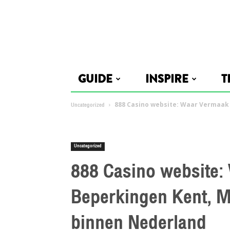
GUIDE
INSPIRE
T
Uncategorized
888 Casino website: Waar Vermaak 
Uncategorized
888 Casino website
Beperkingen Kent, M
binnen Nederland