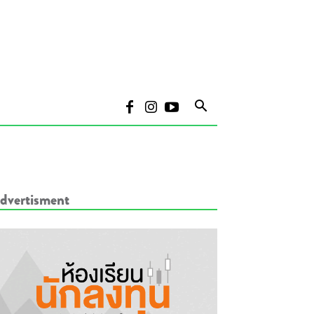
dvertisment