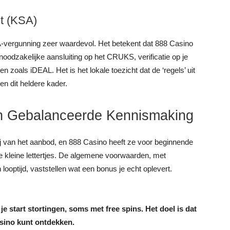
it (KSA)
SA-vergunning zeer waardevol. Het betekent dat 888 Casino
oodzakelijke aansluiting op het CRUKS, verificatie op je
den zoals iDEAL. Het is het lokale toezicht dat de ‘regels’ uit
en dit heldere kader.
en Gebalanceerde Kennismaking
 van het aanbod, en 888 Casino heeft ze voor beginnende
de kleine lettertjes. De algemene voorwaarden, met
 looptijd, vaststellen wat een bonus je echt oplevert.
e start stortingen, soms met free spins. Het doel is dat
asino kunt ontdekken.