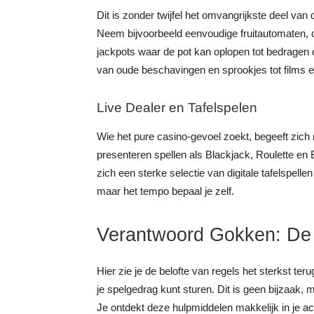
Dit is zonder twijfel het omvangrijkste deel van 
Neem bijvoorbeeld eenvoudige fruitautomaten, 
jackpots waar de pot kan oplopen tot bedragen 
van oude beschavingen en sprookjes tot films 
Live Dealer en Tafelspelen
Wie het pure casino-gevoel zoekt, begeeft zich n
presenteren spellen als Blackjack, Roulette en
zich een sterke selectie van digitale tafelspellen
maar het tempo bepaal je zelf.
Verantwoord Gokken: De
Hier zie je de belofte van regels het sterkst te
je spelgedrag kunt sturen. Dit is geen bijzaak,
Je ontdekt deze hulpmiddelen makkelijk in je ac