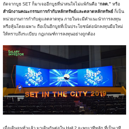
ถัดจากบูธ SET ก็มาเจออีกบูธที่น่าสนใจไม่แพ้กันคือ “
กลต.”
หรือ
สำนักงานคณะกรรมการกำกับหลักทรัพย์และตลาดหลักทรัพย์
ก็เป็น
หน่วยงานการกำกับดูแลตลาดทุน ภายในจะมีคำแนะนำการลงทุน
หรือหุ้นโดยเฉพาะ ถือเป็นอีกบูธที่เป็นประโยชน์ต่อนักลงทุนมือใหม่
ให้ทราบถึงระเบียบ กฎเกณฑ์การลงทุนอย่างถูกต้อง
เมื่อเดินจนทั่วแล้ว มาเดินกันต่อใน Hall 2 จะพบเวทีหลัก ที่เป็นเวที