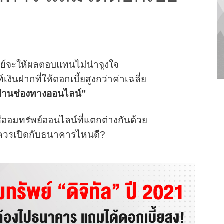
พย์จะให้ผลตอบแทนไม่น่าจูงใจ
ินฝากที่ให้ดอกเบี้ยสูงกว่าค่าเฉลี่ย
ีผ่านช่องทางออนไลน์”
ชีออมทรัพย์ออนไลน์ที่แตกต่างกันด้วย
์ ควรเปิดกับธนาคารไหนดี?