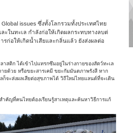
 Global issues ซึ่งทั้งโลกรวมทั้
งประเทศไทย
บกและในทะเล กำลังก่อให้เกิดผลกระทบทางลบต่
รก่อให้เกิดน้ำเสี
ยและกลิ่นแล้ว ยังส่งผลต่อ
าสติก ได้เข้าไปแทรกซึมอยู่ในร่
างกายของสัตว์ทะเล
งกายด้วย หรือขยะสารเคมี ขยะกัมมันตภาพรังสี หาก
ลก็จะส่งผลเสียต่
อสุขภาพได้ วิถีใหม่ไทยแลนด์ที่จะเดิน
งสำคัญที่คนไทยต้
องเรียนรู้สาเหตุและค้นหาวิธี
การแก้