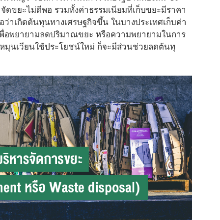
จั
ดขยะไม่ดีพอ รวมทั้งค่าธรรมเนียมที่เก็
บขยะมีราคา
อว่าเกิดต้นทุ
นทางเศรษฐกิจขึ้น ในบางประเทศเก็บค่า
w เพื่อพยายามลดปริมาณขยะ หรือความพยายามในการ
หมุ
นเวียนใช้ประโยชน์ใหม่ ก็จะมีส่วนช่วยลดต้นทุ