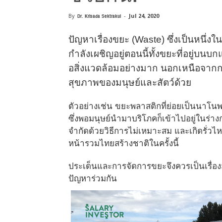
By
Dr. Krisada Sektrakul
-
Jul 24, 2020
ปัญหาเรื่
องขยะ (Waste) ซึ่งเป็นหนึ่งใน
กำลังเผชิญอยู่ตอนนี้
ทั้งขยะที่อยู่บน
อสิ่งแวดล้อมอย่างมาก นอกเหนือจากกา
สุขภาพของมนุษย์
และสัตว์ด้วย
ตัวอย่างเช่น ขยะพลาสติกที่ย่อยเป็
นนาโนพล
ซึ่งพอมนุษย์นำมาบริโภคก็เข้
าไปอยู่ในร่า
จำกัดด้วยวิธีการไม่เหมาะสม และเกิดรั่วไห
หน้
ารวมไทยสร้างชาติในครั้งนี้
ประเด็นและการจัดการขยะจึ
งควรเป็นเรื่อ
ปัญหาร่วมกัน