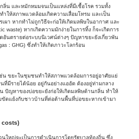
กลิ่น และหมักหมมจนเป็นแหล่งที่มีเชื้
อโรค รวมทั้ง
าทำให้สภาพแวดล้อมเกิดความเสื่
อมโทรม และเป็น
เผา หากทำไม่ถูกวิธีจะก่อให้เกิ
ดมลพิษในอากาศ และ
oxic waste) หากเกิดความมักง่ายในการทิ้ง ก็จะเกิดการ
ดอันตรายต่
อระบบนิเวศน์ต่างๆ ปัญหาขยะยังเกี่ยวพัน
as : GHG) ซึ่งทำให้เกิดภาวะโลกร้อน
น เช่น ขยะในชุมชนทำให้สภาพแวดล้
อมการอยู่อาศัยแย่
่มีรายได้น้อย อยู่กันอย่างแออัด ต้องอยู่ท่ามกลาง
น ปัญหาของบ่อขยะยังก่อให้เกิ
ดมลพิษด้านกลิ่น ทำให้
ัดแย้งกั
บชาวบ้านที่ต่อต้านพื้นที่บ่
อขยะหากเข้ามา
 costs)
 ส่วนใหญ่จะเป็นการดำเนิ
นการโดยรัฐบาลท้องถิ่น ซึ่ง