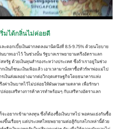
เริ่มได้กลิ่นไม่ค่อยดี
และดอกเบี้ยเงินฝากลดลงมานิดนึงที่
8.5-9.75%
ด้วยนโยบาย
ินบาทเอาไว้
ในช่วงนั้น
รัฐบาลเราพยายามตรึงอัตราแลก
์สหรัฐ
ด้วยเงินทุนสำรองระหว่างประเทศ
ซึ่งถ้าเราอยู่ในช่วง
กเงินก็ชนะเงินเฟ้อแล้ว
เอาเวลามานั่งหาซื้อทัวร์พาพ่อแม่ไป
รเงินส่งผลอย่างมากต่อวิกฤตเศรษฐกิจโดยธนาคารแห่ง
ึงค่าเงินบาทไว้ไม่ปล่อยให้ผันผวนตามตลาด
เพื่อรักษา
ปล่อยเสรีทางการค้าควรทำพร้อมๆ
กับเสรีทางอัตราแลก
ก็จะอยากเข้ามาลงทุน
ซึ่งก็ต้องซื้อเงินบาทไป
พอคนแย่งกันซื้อ
งขึ้นเรื่อยๆ
แต่ประเทศไทยพยายามต่อสู้กับกลไกเหล่านี้ด้วย
ร์หรือเงินบาทกลับในปริมาณเท่าๆ
กัน
เพื่อให้ความผันผวนไม่