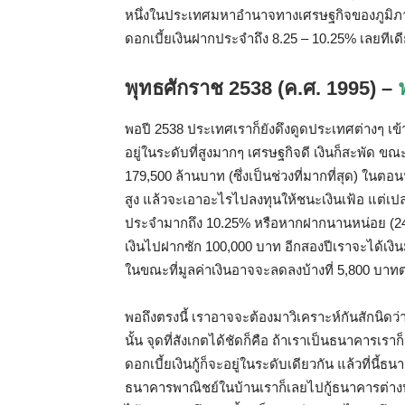
หนึ่งในประเทศมหาอำนาจทางเศรษฐกิจของภูมิภ
ดอกเบี้ยเงินฝากประจำถึง
8.25 – 10.25%
เลยทีเด
พุทธศักราช
2538 (
ค
.
ศ
. 1995) –
พอปี
2538
ประเทศเราก็ยังดึงดูดประเทศต่างๆ
เข
อยู่ในระดับที่สูงมากๆ
เศรษฐกิจดี
เงินก็สะพัด
ขณะ
179,500
ล้านบาท
(
ซึ่งเป็นช่วงที่มากที่สุด
)
ในตอนน
สูง
แล้วจะเอาอะไรไปลงทุนให้ชนะเงินเฟ้อ
แต่เป
ประจำมากถึง
10.25%
หรือหากฝากนานหน่อย
(2
เงินไปฝากซัก
100,000
บาท
อีกสองปีเราจะได้เงิ
ในขณะที่มูลค่าเงินอาจจะลดลงบ้างที่
5,800
บาทต่
พอถึงตรงนี้
เราอาจจะต้องมาวิเคราะห์กันสักนิดว่
นั้น
จุดที่สังเกตได้ชัดก็คือ
ถ้าเราเป็นธนาคารเราก็
ดอกเบี้ยเงินกู้ก็จะอยู่ในระดับเดียวกัน
แล้วที่นี้ธ
ธนาคารพาณิชย์ในบ้านเราก็เลยไปกู้ธนาคารต่างป