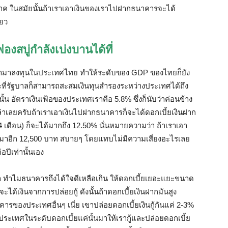
าค
ในสมัยนั้นถ้าเราเอาเงินของเราไปฝากธนาคารจะได้
ียว
ฟองสบู่กำลังเบ่งบานได้ที่
้ามาลงทุนในประเทศไทย
ทำให้ระดับของ
GDP
ของไทยก็ยัง
ที่รัฐบาลก็สามารถสะสมเงินทุนสำรองระหว่างประเทศได้ถึง
ั้น
อัตราเงินเฟ้อของประเทศเราคือ
5.8%
ซึ่งก็นับว่าค่อนข้าง
ล่าเลยครับถ้าเราเอาเงินไปฝากธนาคารก็จะได้ดอกเบี้ยเงินฝาก
4
เดือน
)
ก็จะได้มากถึง
12.50%
นั่นหมายความว่า
ถ้าเราเอา
นมาอีก
12,500
บาท
สบายๆ
โดยแทบไม่มีความเสี่ยงอะไรเลย
อปีเท่านั้นเอง
า
ทำไมธนาคารถึงได้ใจดีเหลือเกิน
ให้ดอกเบี้ยเยอะแยะขนาด
จะได้เงินจากการปล่อยกู้
ดังนั้นถ้าดอกเบี้ยเงินฝากมันสูง
นาคารของประเทศอื่นๆ
เนี่ย
เขาปล่อยดอกเบี้ยเงินกู้กันแค่
2-3%
ระเทศในระดับดอกเบี้ยแค่นั้นมาให้เรากู้และปล่อยดอกเบี้ย