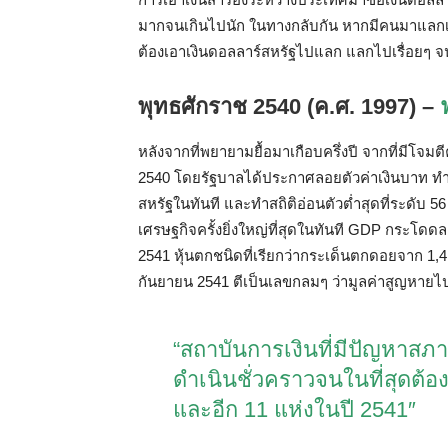
มากจนเกินไปนัก
ในทางกลับกัน
หากมีคนมาแลกเ
ต้องเอาเงินดอลลาร์สหรัฐไปแลก
แลกไปเรื่อยๆ
จ
พุทธศักราช
2540 (
ค
.
ศ
. 1997) –
หลังจากที่พยายามยื้อมาเกือบครึ่งปี
จากที่มีโจมตี
2540
โดยรัฐบาลได้ประกาศลอยตัวค่าเงินบาท
ทำ
สหรัฐในทันที
และทำสถิติอ่อนตัวต่ำสุดที่ระดับ
5
เศรษฐกิจครั้งยิ่งใหญ่ที่สุดในทันที
GDP
กระโดดลง
2541
หุ้นตกชนิดที่เรียกว่ากระเด็นตกดอยจาก
1,4
กันยายน
2541
ตีเป็นเลขกลมๆ
ว่ามูลค่าสูญหายไ
“สถาบันการเงินที่มีปัญหาสภ
ดำเนินชั่วคราว
จนในที่สุดต้อ
และอีก
11
แห่งในปี
2541″