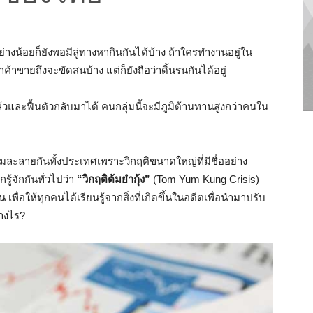
ย่างน้อยก็ยังพอมีลู่ทางหากินกันได้บ้าง
ถ้าใครทำงานอยู่ใน
ค้าขายถึงจะขัดสนบ้าง
แต่ก็ยังถือว่าดิ้นรนกันได้อยู่
และฟื้นตัวกลับมาได้ คนกลุ่มนี้จะมีภูมิต้านทานสูงกว่าคนใน
ละลายกันทั้งประเทศเพราะวิกฤติขนาดใหญ่ที่มีชื่ออย่าง
ยกรู้จักกันทั่วไปว่า
“
วิกฤติต้มยำกุ้ง
”
(Tom Yum Kung Crisis)
้น
เพื่อให้ทุกคนได้เรียน
รู้จากสิ่งที่เกิดขึ้นในอดีตเพื่อนำมาปรับ
่างไร?