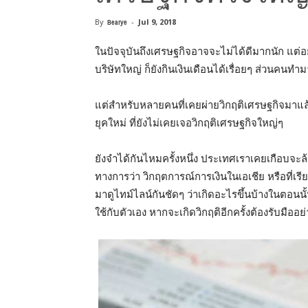
By
Bearye
-
Jul 9, 2018
ในปัจจุบันถึงเศรษฐกิจอาจจะไม่ได้ดีมากนัก
แต่อ
บริษัทใหญ่
ก็ยัง
กินเงินเดือนได้เรื่อยๆ
ส่วน
คนทำมา
แต่สำหรับหลายคนที่เคยผ่ายวิกฤติเศรษฐกิจมาแล้ว
ยุคใหม่ ที่ยังไม่เคยเจอวิกฤติเศรษฐกิจใหญ่ๆ
ยังจำได้กันไหมครั้งหนึ่ง
ประเทศเราเคยเกือบจะล้ม
ทางการว่า
วิกฤตการณ์การเงินในเอเชีย
หรือที่เรี
มาดูไทม์ไลน์กันชัดๆ
ว่าเกิดอะไรขึ้นบ้างในตอนนั
ใช้กับตัวเอง หากจะเกิดวิกฤติอีกครั้งต้องรับมืออย