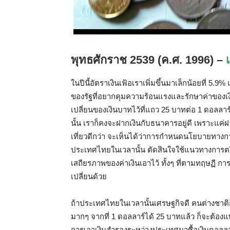
พุทธศักราช
2539 (
ค
.
ศ
. 1996) –
ในปีนี้อัตราเงินเฟ้อเราเพิ่มขึ้นมาเล็กน้อยที่
5.9%
ของรัฐที่อยากคุมความร้อนแรงและรักษาค่าของเง
เปลี่ยนของเงินบาทไว้ที่แถว
25
บาทต่อ
1
ดอลลาร
นั้น
เราก็คงจะฝากเงินกับธนาคารอยู่ดี
เพราะแค่ฝา
เที่ยวดีกว่า
จะเห็นได้ว่าการกำหนดนโยบายทางกา
ประเทศไทยในเวลานั้น
ตัดสินใจใช้แนวทางการตร
เสถียรภาพของค่าเงินเอาไว้
ทั้งๆ
ที่ตามทฤษฏี
การ
เปลี่ยนด้วย
ถ้าประเทศไทยในเวลานั้นเศรษฐกิจดี
คนต่างชาติ
มากๆ
จากที่
1
ดอลลาร์ได้
25
บาทแล้ว
ก็จะต้องแพ
การเอาเงินสำรองระหว่างประเทศมาซื้อเงินดอลลา