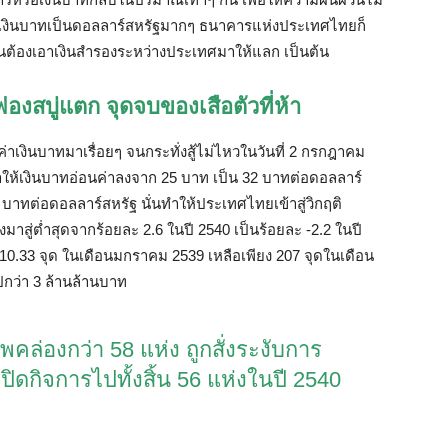
งินบาทเป็นดอลลาร์สหรัฐมากๆ
ธนาคารแห่งประเทศไทยก็
นต้องเอาเงินสำรองระหว่างประเทศมาให้แลก
เป็นต้น
ฟองสบู่แตก
จุดจบของเสือตัวที่ห้า
ค่าเงินบาทมาเรื่อยๆ
จนกระทั่งสู้ไม่ไหวในวันที่
2
กรกฎาคม
ให้เงินบาทอ่อนค่าลงจาก
25
บาท
เป็น
32
บาทต่อดอลลาร์
6
บาทต่อดอลลาร์สหรัฐ
นั่นทำให้ประเทศไทยเข้าสู่วิกฤติ
มาสู่ต่ำสุดจากร้อยละ
2.6
ในปี
2540
เป็นร้อยละ
-2.2
ในปี
10.33
จุด
ในเดือนมกราคม
2539
เหลือเพียง
207
จุดในเดือน
ปกว่า
3
ล้านล้านบาท
าพคล่องกว่า
58
แห่ง
ถูกสั่งระงับการ
งปิดกิจการไป
ทั้งสิ้น
56
แห่งในปี
2540