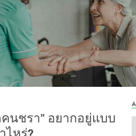
A
ักคนชรา” อยากอยู่แบบ
่าไหร่?