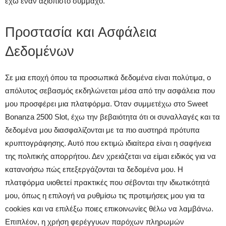
έχω έναν αξιόπιστο σύμμαχο.
Προστασία και Ασφάλεια
Δεδομένων
Σε μια εποχή όπου τα προσωπικά δεδομένα είναι πολύτιμα, ο
απόλυτος σεβασμός εκδηλώνεται μέσα από την ασφάλεια που
μου προσφέρει μια πλατφόρμα. Όταν συμμετέχω στο Sweet
Bonanza 2500 Slot, έχω την βεβαιότητα ότι οι συναλλαγές και τα
δεδομένα μου διασφαλίζονται με τα πιο αυστηρά πρότυπα
κρυπτογράφησης. Αυτό που εκτιμώ ιδιαίτερα είναι η σαφήνεια
της πολιτικής απορρήτου. Δεν χρειάζεται να είμαι ειδικός για να
κατανοήσω πώς επεξεργάζονται τα δεδομένα μου. Η
πλατφόρμα υιοθετεί πρακτικές που σέβονται την ιδιωτικότητά
μου, όπως η επιλογή να ρυθμίσω τις προτιμήσεις μου για τα
cookies και να επιλέξω ποιες επικοινωνίες θέλω να λαμβάνω.
Επιπλέον, η χρήση φερέγγυων παρόχων πληρωμών