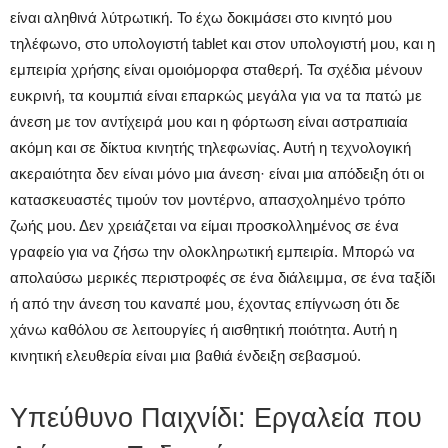
είναι αληθινά λύτρωτική. Το έχω δοκιμάσει στο κινητό μου
τηλέφωνο, στο υπολογιστή tablet και στον υπολογιστή μου, και η
εμπειρία χρήσης είναι ομοιόμορφα σταθερή. Τα σχέδια μένουν
ευκρινή, τα κουμπιά είναι επαρκώς μεγάλα για να τα πατώ με
άνεση με τον αντίχειρά μου και η φόρτωση είναι αστραπιαία
ακόμη και σε δίκτυα κινητής τηλεφωνίας. Αυτή η τεχνολογική
ακεραιότητα δεν είναι μόνο μια άνεση· είναι μια απόδειξη ότι οι
κατασκευαστές τιμούν τον μοντέρνο, απασχολημένο τρόπο
ζωής μου. Δεν χρειάζεται να είμαι προσκολλημένος σε ένα
γραφείο για να ζήσω την ολοκληρωτική εμπειρία. Μπορώ να
απολαύσω μερικές περιστροφές σε ένα διάλειμμα, σε ένα ταξίδι
ή από την άνεση του καναπέ μου, έχοντας επίγνωση ότι δε
χάνω καθόλου σε λειτουργίες ή αισθητική ποιότητα. Αυτή η
κινητική ελευθερία είναι μια βαθιά ένδειξη σεβασμού.
Υπεύθυνο Παιχνίδι: Εργαλεία που