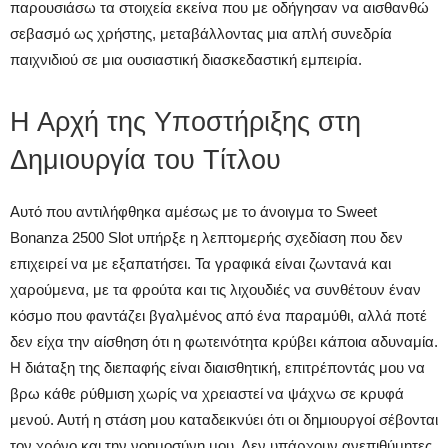
παρουσιάσω τα στοιχεία εκείνα που με οδήγησαν να αισθανθώ
σεβασμό ως χρήστης, μεταβάλλοντας μια απλή συνεδρία
παιχνιδιού σε μια ουσιαστική διασκεδαστική εμπειρία.
Η Αρχή της Υποστήριξης στη
Δημιουργία του Τίτλου
Αυτό που αντιλήφθηκα αμέσως με το άνοιγμα το Sweet
Bonanza 2500 Slot υπήρξε η λεπτομερής σχεδίαση που δεν
επιχειρεί να με εξαπατήσει. Τα γραφικά είναι ζωντανά και
χαρούμενα, με τα φρούτα και τις λιχουδιές να συνθέτουν έναν
κόσμο που φαντάζει βγαλμένος από ένα παραμύθι, αλλά ποτέ
δεν είχα την αίσθηση ότι η φωτεινότητα κρύβει κάποια αδυναμία.
Η διάταξη της διεπαφής είναι διαισθητική, επιτρέποντάς μου να
βρω κάθε ρύθμιση χωρίς να χρειαστεί να ψάχνω σε κρυφά
μενού. Αυτή η στάση μου καταδεικνύει ότι οι δημιουργοί σέβονται
τον χρόνο και την νοημοσύνη μου. Δεν υπάρχουν ανεπιθύμητες