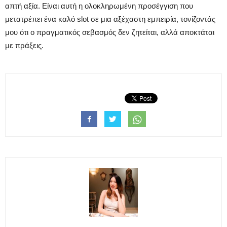
απτή αξία. Είναι αυτή η ολοκληρωμένη προσέγγιση που
μετατρέπει ένα καλό slot σε μια αξέχαστη εμπειρία, τονίζοντάς
μου ότι ο πραγματικός σεβασμός δεν ζητείται, αλλά αποκτάται
με πράξεις.