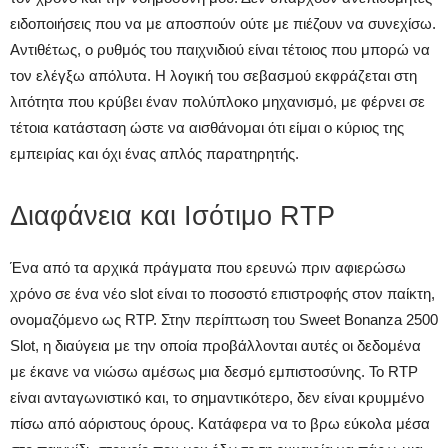
ειδοποιήσεις που να με αποσπούν ούτε με πιέζουν να συνεχίσω.
Αντιθέτως, ο ρυθμός του παιχνιδιού είναι τέτοιος που μπορώ να
τον ελέγξω απόλυτα. Η λογική του σεβασμού εκφράζεται στη
λιτότητα που κρύβει έναν πολύπλοκο μηχανισμό, με φέρνει σε
τέτοια κατάσταση ώστε να αισθάνομαι ότι είμαι ο κύριος της
εμπειρίας και όχι ένας απλός παρατηρητής.
Διαφάνεια και Ισότιμο RTP
Ένα από τα αρχικά πράγματα που ερευνώ πριν αφιερώσω
χρόνο σε ένα νέο slot είναι το ποσοστό επιστροφής στον παίκτη,
ονομαζόμενο ως RTP. Στην περίπτωση του Sweet Bonanza 2500
Slot, η διαύγεια με την οποία προβάλλονται αυτές οι δεδομένα
με έκανε να νιώσω αμέσως μια δεσμό εμπιστοσύνης. Το RTP
είναι ανταγωνιστικό και, το σημαντικότερο, δεν είναι κρυμμένο
πίσω από αόριστους όρους. Κατάφερα να το βρω εύκολα μέσα