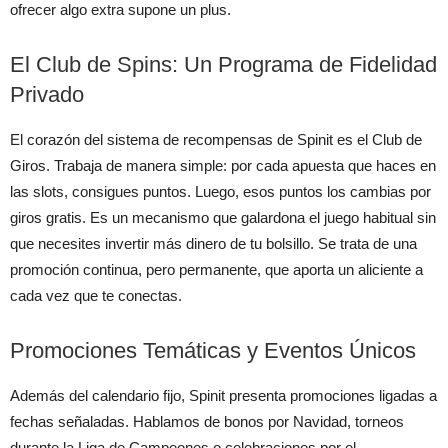
ofrecer algo extra supone un plus.
El Club de Spins: Un Programa de Fidelidad
Privado
El corazón del sistema de recompensas de Spinit es el Club de
Giros. Trabaja de manera simple: por cada apuesta que haces en
las slots, consigues puntos. Luego, esos puntos los cambias por
giros gratis. Es un mecanismo que galardona el juego habitual sin
que necesites invertir más dinero de tu bolsillo. Se trata de una
promoción continua, pero permanente, que aporta un aliciente a
cada vez que te conectas.
Promociones Temáticas y Eventos Únicos
Además del calendario fijo, Spinit presenta promociones ligadas a
fechas señaladas. Hablamos de bonos por Navidad, torneos
durante la Liga de Campeones o celebraciones por el