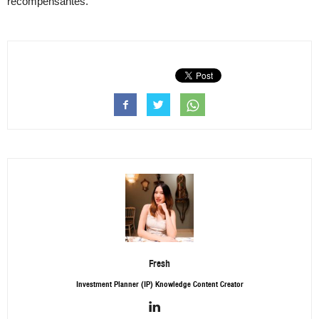
recompensantes.
Fresh
Investment Planner (IP) Knowledge Content Creator