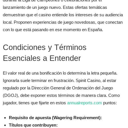
lanzamiento de un juego nuevo. Estas ofertas temáticas
demuestran que el casino entiende los intereses de su audiencia
local. Proponen experiencias de juego novedosas, que conectan
con lo que está pasando en ese momento en España.
Condiciones y Términos
Esenciales a Entender
El valor real de una bonificación lo determina la letra pequeña.
Ignorarla suele terminar en frustración. Spinit Casino, al estar
regulado por la Dirección General de Ordenación del Juego
(DGOJ), debe exponer estos términos de manera clara. Como
jugador, tienes que fijarte en estos
annualreports.com
puntos:
Requisito de apuesta (Wagering Requirement):
Títulos que contribuyen: