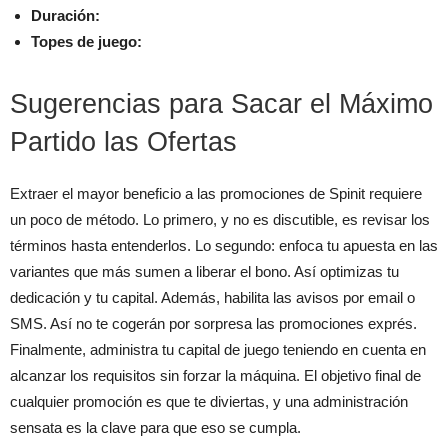
Duración:
Topes de juego:
Sugerencias para Sacar el Máximo
Partido las Ofertas
Extraer el mayor beneficio a las promociones de Spinit requiere
un poco de método. Lo primero, y no es discutible, es revisar los
términos hasta entenderlos. Lo segundo: enfoca tu apuesta en las
variantes que más sumen a liberar el bono. Así optimizas tu
dedicación y tu capital. Además, habilita las avisos por email o
SMS. Así no te cogerán por sorpresa las promociones exprés.
Finalmente, administra tu capital de juego teniendo en cuenta en
alcanzar los requisitos sin forzar la máquina. El objetivo final de
cualquier promoción es que te diviertas, y una administración
sensata es la clave para que eso se cumpla.