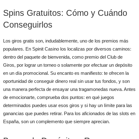
Spins Gratuitos: Cómo y Cuándo
Conseguirlos
Los giros gratis son, indudablemente, uno de los premios más
populares. En Spinit Casino los localizas por diversos caminos:
dentro del paquete de bienvenida, como premio del Club de
Giros, por lograr un torneo o solamente por efectuar un depósito
en un día promocional. Su encanto es manifiesto: te ofrecen la
oportunidad de conseguir dinero real sin usar tus fondos, y son
una manera perfecta de ensayar una tragamonedas nueva. Antes
de emocionarte, comprueba dos puntos: en qué juegos
determinados puedes usar esos giros y si hay un límite para las
ganancias que puedes retirar. Para los aficionados de las slots en
España, son un complemento que siempre aprecian.