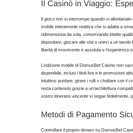
Il Casinò in Viaggio: Esp
Il gioco non si interrompe quando vi allontanat
mobile interamente reattiva che si adatta a smar
ridimensiona da sola, conservando intatte qualit
depositare, giocare alle slot o unirvi a un tavolo
libertà di movimento è assoluta e l’esperienza s
L’edizione mobile di DomusBet Casino non sacrific
disponibile, inclusi i titoli live e le promozioni at
intuitiva: puntare, girare i rulli o chattare con 
resta contenuto grazie a un’architettura compat
vostro itinerario vincente vi segue fedelmente, p
Metodi di Pagamento Sicu
Controllare il proprio denaro su DomusBet Casin