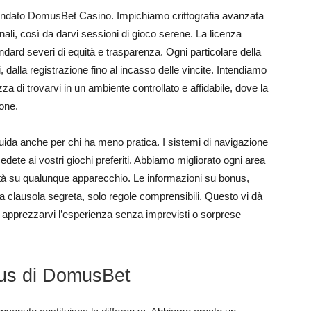
fondato DomusBet Casino. Impichiamo crittografia avanzata
nali, così da darvi sessioni di gioco serene. La licenza
dard severi di equità e trasparenza. Ogni particolare della
, dalla registrazione fino al incasso delle vincite. Intendiamo
za di trovarvi in un ambiente controllato e affidabile, dove la
one.
 fluida anche per chi ha meno pratica. I sistemi di navigazione
dete ai vostri giochi preferiti. Abbiamo migliorato ogni area
idità su qualunque apparecchio. Le informazioni su bonus,
a clausola segreta, solo regole comprensibili. Questo vi dà
di apprezzarvi l’esperienza senza imprevisti o sorprese
lus di DomusBet