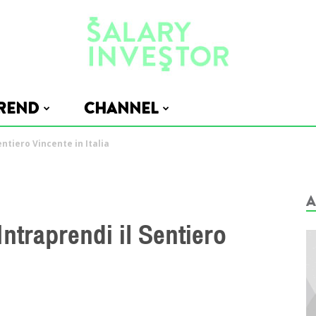
REND
CHANNEL
Salary
ntiero Vincente in Italia
A
Investor
traprendi il Sentiero