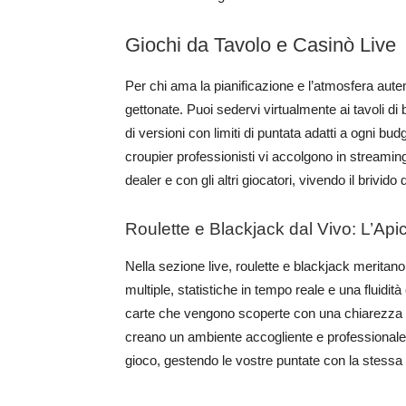
Giochi da Tavolo e Casinò Live
Per chi ama la pianificazione e l’atmosfera auten
gettonate. Puoi sedervi virtualmente ai tavoli di
di versioni con limiti di puntata adatti a ogni bud
croupier professionisti vi accolgono in streaming 
dealer e con gli altri giocatori, vivendo il brivid
Roulette e Blackjack dal Vivo: L’Ap
Nella sezione live, roulette e blackjack meritan
multiple, statistiche in tempo reale e una fluidità
carte che vengono scoperte con una chiarezza ch
creano un ambiente accogliente e professionale.
gioco, gestendo le vostre puntate con la stessa p