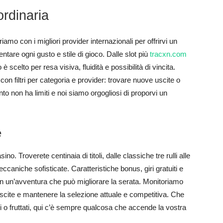
ordinaria
riamo con i migliori provider internazionali per offrirvi un
ntare ogni gusto e stile di gioco. Dalle slot più
tracxn.com
è scelto per resa visiva, fluidità e possibilità di vincita.
on filtri per categoria e provider: trovare nuove uscite o
mento non ha limiti e noi siamo orgogliosi di proporvi un
e
. Troverete centinaia di titoli, dalle classiche tre rulli alle
aniche sofisticate. Caratteristiche bonus, giri gratuiti e
 in un’avventura che può migliorare la serata. Monitoriamo
scite e mantenere la selezione attuale e competitiva. Che
si o fruttati, qui c’è sempre qualcosa che accende la vostra