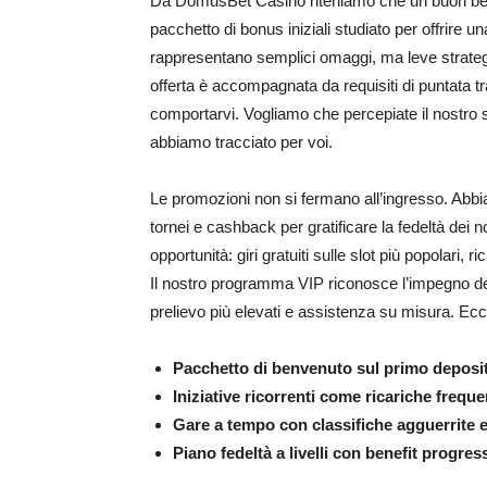
Da DomusBet Casino riteniamo che un buon benv
pacchetto di bonus iniziali studiato per offrire u
rappresentano semplici omaggi, ma leve strategi
offerta è accompagnata da requisiti di puntata 
comportarvi. Vogliamo che percepiate il nostro 
abbiamo tracciato per voi.
Le promozioni non si fermano all’ingresso. Abbiam
tornei e cashback per gratificare la fedeltà dei n
opportunità: giri gratuiti sulle slot più popolari
Il nostro programma VIP riconosce l’impegno dei 
prelievo più elevati e assistenza su misura. Ecc
Pacchetto di benvenuto sul primo deposito
Iniziative ricorrenti come ricariche freque
Gare a tempo con classifiche agguerrite e
Piano fedeltà a livelli con benefit progress