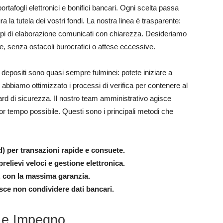
ortafogli elettronici e bonifici bancari. Ogni scelta passa
a la tutela dei vostri fondi. La nostra linea è trasparente:
tempi di elaborazione comunicati con chiarezza. Desideriamo
ze, senza ostacoli burocratici o attese eccessive.
 depositi sono quasi sempre fulminei: potete iniziare a
i abbiamo ottimizzato i processi di verifica per contenere al
dard di sicurezza. Il nostro team amministrativo agisce
r tempo possibile. Questi sono i principali metodi che
d) per transazioni rapide e consuete.
 prelievi veloci e gestione elettronica.
, con la massima garanzia.
sce non condividere dati bancari.
o e Impegno