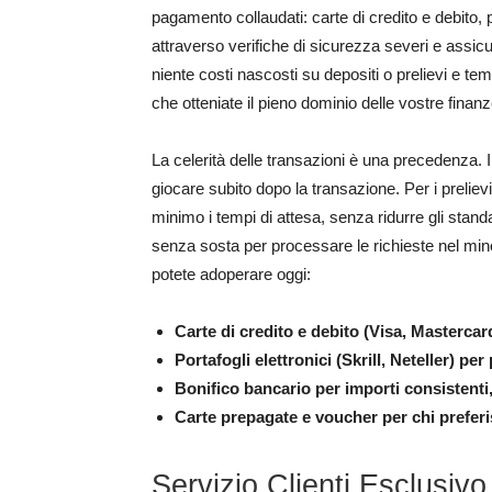
pagamento collaudati: carte di credito e debito, p
attraverso verifiche di sicurezza severi e assicur
niente costi nascosti su depositi o prelievi e 
che otteniate il pieno dominio delle vostre finan
La celerità delle transazioni è una precedenza. I
giocare subito dopo la transazione. Per i preliev
minimo i tempi di attesa, senza ridurre gli stan
senza sosta per processare le richieste nel mino
potete adoperare oggi:
Carte di credito e debito (Visa, Mastercar
Portafogli elettronici (Skrill, Neteller) per
Bonifico bancario per importi consistenti
Carte prepagate e voucher per chi preferi
Servizio Clienti Esclusiv