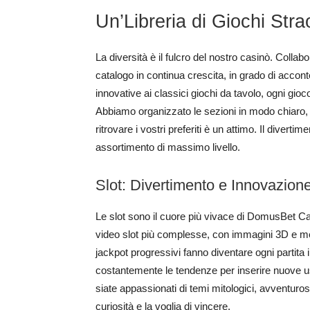
Un’Libreria di Giochi Stra
La diversità è il fulcro del nostro casinò. Collabo
catalogo in continua crescita, in grado di acconte
innovative ai classici giochi da tavolo, ogni gioco 
Abbiamo organizzato le sezioni in modo chiaro, c
ritrovare i vostri preferiti è un attimo. Il diverti
assortimento di massimo livello.
Slot: Divertimento e Innovazion
Le slot sono il cuore più vivace di DomusBet Casino
video slot più complesse, con immagini 3D e mecc
jackpot progressivi fanno diventare ogni partita
costantemente le tendenze per inserire nuove u
siate appassionati di temi mitologici, avventuro
curiosità e la voglia di vincere.