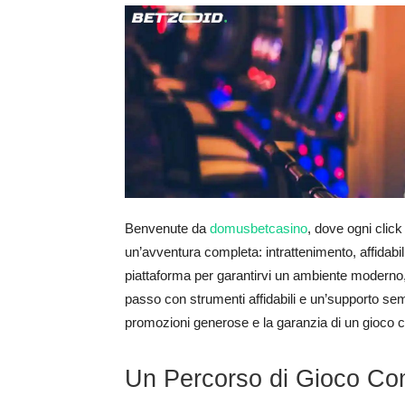
Benvenute da
domusbetcasino
, dove ogni clic
un’avventura completa: intrattenimento, affidabil
piattaforma per garantirvi un ambiente moderno,
passo con strumenti affidabili e un’supporto se
promozioni generose e la garanzia di un gioco con
Un Percorso di Gioco Com