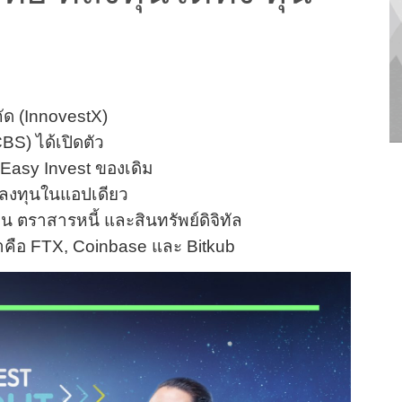
กัด (InnovestX)
BS) ได้
เปิดตัว
Easy Invest ของเดิม
รลงทุนในแอปเดียว
ุน ตราสารหนี้ และสินทรัพย์ดิจิทัล
จ้าคือ FTX, Coinbase และ Bitkub