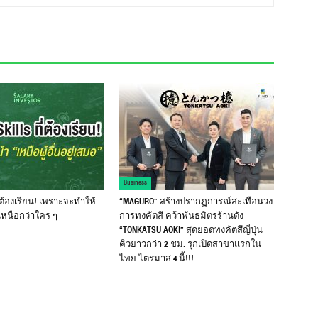
Business
ที่ต้องเรียน! เพราะจะทำให้
“MAGURO” สร้างปรากฏการณ์สะเทือนวง
เหนือกว่าใคร ๆ
การทงคัตสึ คว้าพันธมิตรร้านดัง
“TONKATSU AOKI” สุดยอดทงคัตสึญี่ปุ่น
คิวยาวกว่า 2 ชม. รุกเปิดสาขาแรกใน
ไทย ไตรมาส 4 นี้!!!