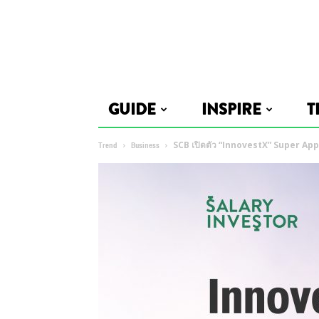
GUIDE
INSPIRE
T
Trend
Business
SCB เปิดตัว “InnovestX” Super App ด้