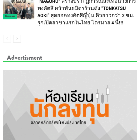
“MAGURO” สร้างปรากฏการณ์สะเทือนวงการ
ทงคัตสึ คว้าพันธมิตรร้านดัง “TONKATSU
AOKI” สุดยอดทงคัตสึญี่ปุ่น คิวยาวกว่า 2 ชม.
Business
รุกเปิดสาขาแรกในไทย ไตรมาส 4 นี้!!!
Advertisment