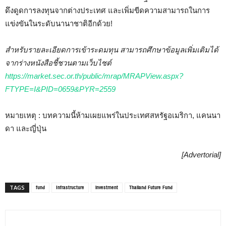
ดึงดูดการลงทุนจากต่างประเทศ และเพิ่มขีดความสามารถในการ
แข่งขันในระดับนานาชาติอีกด้วย!
สำหรับรายละเอียดการเข้าระดมทุน สามารถศึกษาข้อมูลเพิ่มเติม
ได้
จาก
ร่าง
หนังสือชี้ชวนตามเว็บไซต์
https://market.sec.or.th/public/mrap/MRAPView.aspx?
FTYPE=I&PID=0659&PYR=2559
หมายเหตุ : บทความนี้ห้ามเผยแพร่ในประเทศสหรัฐอเมริกา, แคนนา
ดา และญี่ปุ่น
[Advertorial]
fund
Infrastructure
investment
Thailand Future Fund
TAGS