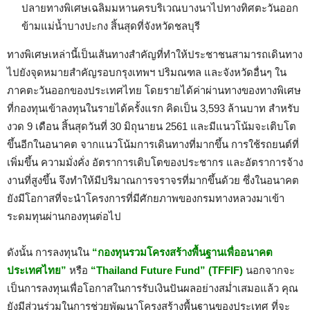
ปลายทางพิเศษเฉลิมมหานครบริเวณบางนาไปทางทิศตะวันออก
ข้ามแม่น้ำบางปะกง สิ้นสุดที่จังหวัดชลบุรี
ทางพิเศษเหล่านี้เป็นเส้นทางสำคัญที่ทำให้ประชาชนสามารถเดินทาง
ไปยังจุดหมายสำคัญรอบกรุงเทพฯ ปริมณฑล และจังหวัดอื่นๆ ใน
ภาคตะวันออกของประเทศไทย
โดยรายได้ค่าผ่านทางของทางพิเศษ
ที่กองทุนเข้าลงทุนในรายได้ครั้งแรก คิดเป็น 3,593 ล้านบาท สำหรับ
งวด 9 เดือน สิ้นสุดวันที่ 30 มิถุนายน 2561 และมีแนวโน้มจะเติบโต
ขึ้นอีกในอนาคต จากแนวโน้มการเดินทางที่มากขึ้น การใช้รถยนต์ที่
เพิ่มขึ้น ความมั่งคั่ง อัตราการเติบโตของประชากร และอัตราการจ้าง
งานที่สูงขึ้น จึงทำให้มีปริมาณการจราจรที่มากขึ้นด้วย ซึ่งในอนาคต
ยังมีโอกาสที่จะนำโครงการที่มีศักยภาพของกรมทางหลวงมาเข้า
ระดมทุนผ่านกองทุนต่อไป
ดังนั้น
การลงทุนใน
“กองทุนรวมโครงสร้างพื้นฐานเพื่ออนาคต
ประเทศไทย”
หรือ
“
Thailand Future Fund”
(TFFIF)
นอกจากจะ
เป็นการลงทุนเพื่อ
โอกาสในการรับเงินปันผล
อย่างสม่ำเสมอแล้ว คุณ
ยังมีส่วนร่วมในการช่วยพัฒนา
โครงสร้างพื้นฐานของ
ประเทศ
ที่
จะ