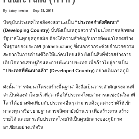
By
Salary Investor
-
Sep 28, 2018
ปัจจุบัน
ประเทศไทยยังคงสถานะ
เป็น
“ประเทศกำลัง
พัฒนา”
(Developing Country)
นั่นจึงเป็นเหตุผลว่า ทำไมนโยบายหลักของ
รัฐบาลในทุกยุค
ทุก
สมัย ต้องให้ความสำคัญกับการพัฒนาโครงสร้าง
พื้นฐานของประเทศ (Infrastructure) ซึ่งนอกจากจะช่วยอำนวยความ
สะดวกในการดำรงชีวิต
ให้แก่คน
ไทยแล้ว ยังเป็นสิ่งที่ช่วยสร้างการ
เติบโตทางเศรษฐกิจและการพัฒนาประเทศ เพื่อก้าวไปสู่การเป็น
“ประเทศที่พัฒนาแล้ว” (Developed Country)
อย่างเต็มภาคภูมิ
ดังนั้น
“การพัฒนาโครงสร้างพื้นฐาน” จึงถือเป็นวาระสำคัญ
เร่งด่วน
ที่
จำเป็นต้องทำโดยเร็วที่สุด เพื่อ
ให้
ประเทศไทยสามารถแข่งขันในเวที
โลกได้อย่างทัดเทียมกับประเทศอื่นๆ สามารถ
ดึงดูดต่างชาติให้เข้า
มาลงทุน หรือขยายฐานการผลิตมายังบ้านเรา
เพื่อสร้างงาน สร้าง
รายได้ และ
ยกระดับประเทศไทยให้
เป็นศูนย์กลางของภูมิภาค
อาเซียนอย่างแท้จริง