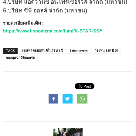
4.บริษัท แอดวานซ์ อินโฟร์เซอร์วิส จํากัด (มหาชน)
5.บริษัท ซีพี ออลล์ จํากัด (มหาชน)
รายละเอียดเพิ่มเติม :
https://www.finnomena.com/fund/K-STAR-SSF
#SSFผลตอบแทนดีในรอบ 1 ปี
SalaryInvestor
กองทุน SSF ปี 65
TAGS
กองทุนน่ามีติดพอร์ต