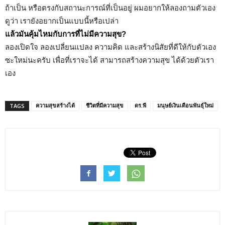
ถ้าเป็น หรือตรงกับสถานะการณ์ที่เป็นอยู่ ผมอยากให้ลองถามตัวเอง
ดูว่า เรายังอยากเป็นแบบนี้หรือเปล่า
แล้วมันคุ้มไหมกับการที่ไม่มีความสุข?
ลองเปิดใจ ลองเปลี่ยนแปลง ความคิด และสร้างนิสัยที่ดีให้กับตัวเอง
ซะใหม่นะครับ เพื่อที่เราจะได้ สามารถสร้างความสุข ได้ด้วยตัวเรา
เอง
ความสุขสร้างได้
ชีวิตที่มีความสุข
ดร.พี
มนุษย์เงินเดือนพันธ์ุใหม่
TAGS