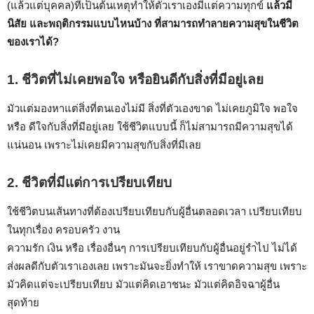
(แล้วแต่บุคคล)ที่เป็นต้นเหตุทำให้ตัวเราเองมีแต่ความทุกข์
แล้วมี
นิสัย และพฤติกรรมแบบไหนบ้าง ที่สามารถทำลายความสุขในชีวิต
ของเราได้?
1. ชีวิตที่ไม่เคยพอใจ หรือยินดีกับสิ่งที่มีอยู่เลย
มัวแต่มองหาแต่สิ่งที่ตนเองไม่มี สิ่งที่ตัวเองขาด ไม่เคยภูมิใจ พอใจ
หรือ ดีใจกับสิ่งที่มีอยู่เลย ใช้ชีวิตแบบนี้ ก็ไม่สามารถมีความสุขได้
แน่นอน เพราะไม่เคยมีความสุขกับสิ่งที่มีเลย
2. ชีวิตที่มีแต่การเปรียบเทียบ
ใช้ชีวิตบนเส้นทางที่ต้องเปรียบเทียบกับผู้อื่นตลอดเวลา เปรียบเทียบ
ในทุกเรื่อง ครอบครัว งาน
ความรัก เงิน หรือ เรื่องอื่นๆ การเปรียบเทียบกับผู้อื่นอยู่รำ่ไป ไม่ได้
ส่งผลดีกับตัวเราเองเลย เพราะมันจะยิ่งทำให้ เราขาดความสุข เพราะ
มัวคิดแต่จะเปรียบเทียบ มัวแต่คิดเอาชนะ มัวแต่คิดอิจฉาผู้อื่น
สุดท้าย