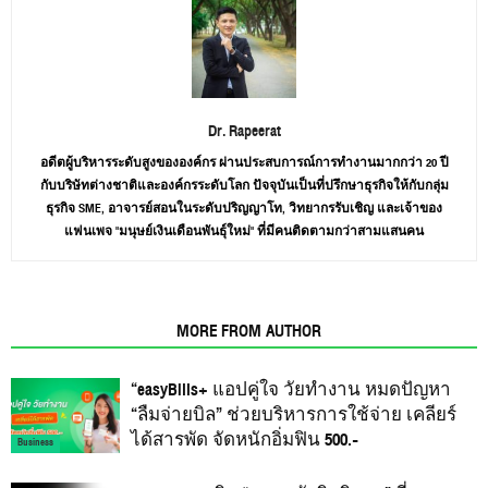
Dr. Rapeerat
อดีตผู้บริหารระดับสูงขององค์กร ผ่านประสบการณ์การทำงานมากกว่า 20 ปี
กับบริษัทต่างชาติและองค์กรระดับโลก ปัจจุบันเป็นที่ปรึกษาธุรกิจให้กับกลุ่ม
ธุรกิจ SME, อาจารย์สอนในระดับปริญญาโท, วิทยากรรับเชิญ และเจ้าของ
แฟนเพจ "มนุษย์เงินเดือนพันธ์ุใหม่" ที่มีคนติดตามกว่าสามแสนคน
RELATED ARTICLES
MORE FROM AUTHOR
“easyBills+ แอปคู่ใจ วัยทำงาน หมดปัญหา
“ลืมจ่ายบิล” ช่วยบริหารการใช้จ่าย เคลียร์
ได้สารพัด จัดหนักอิ่มฟิน 500.-
Business