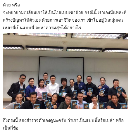
ด้วย หรือ
จะพยายามเปลี่ยนเราให้เป็นไปแบบเขาด้วย กรณีนี้ เราเองนี่แหละที่
สร้างปัญหาให้ตัวเอง ด้วยการเอาชีวิตของเรา เข้าไปอยู่ในกลุ่มคน
เหล่านี้เป็นแบบนี้ จะหาความสุขได้อย่างไร
ถึงตรงนี้ ลองสำรวจตัวเองดูนะครับ ว่าเราเป็นแบบนี้หรือเปล่า หรือ
เป็นกี่ข้อ