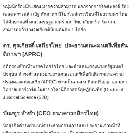
หนุ่มนักร้องนักแสดง มากความสามารถ นอกจากการร้อง
เพลง
ดี ร้อง
เพลง
เพราะแล้ว
ณัฐ ศักดาทร มีโปรไฟล์การเรียนที่ไม่ธรรมดา โดย
ได้ศึกษาต่อที่ คณะเศรษฐศาสตร์ มหาวิทยาลัยฮาร์วาร์ด แถม
สามารถคว้ารางวัลเกียรตินิยมอันดับ 1 ได้อีก
ดร. สุรเกียรติ์ เสถียรไทย
ประธานคณะมนตรีเพื่อสัน
ติภาพฯ (APRC)
อดีตรองหัวหน้าพรรคไทยรักไทย และตำแหน่งรองนายกรัฐมนตรี
ปัจจุบัน ดำรงตำแหน่งประธานคณะมนตรีเพื่อสันติภาพและความ
ปรองดองแห่งเอเชีย
(APRC)
ท่าน
เป็นคนแรกที่จบปริญญาเอกมหา
วิทยาลัยฮาร์วาร์ด ในสาขาวิชานิติศาสตร์ดุษฎีบัณฑิต (Doctor of
Juridical Science (SJD)
บัณฑูร ล่ำซำ
(CEO ธนาคารกสิกรไทย)
นักธุรกิจดำรงตำแหน่ง
ประธานกรรมการและประธานเจ้าหน้าที่