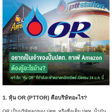
1. หุ้น OR (PTTOR) คือบริษัทอะไร?
OR เป็นบริษัทลูกของ ปตท. หรือชื่อเต็ม ปตท. น้ำมัน