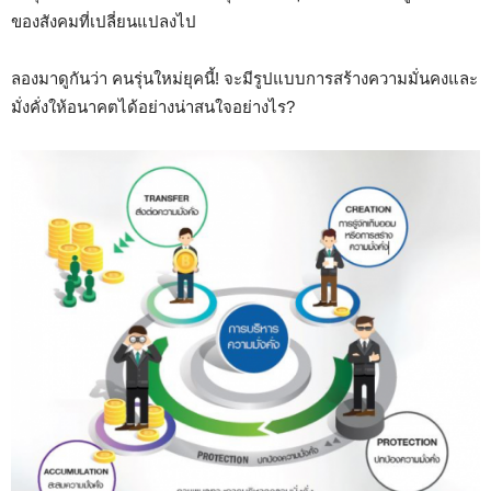
ของสังคมที่เปลี่ยนแปลงไป
ลองมาดูกันว่า คนรุ่นใหม่ยุคนี้! จะมีรูปแบบการสร้างความมั่นคงและ
มั่งคั่งให้อนาคตได้อย่างน่าสนใจอย่างไร?