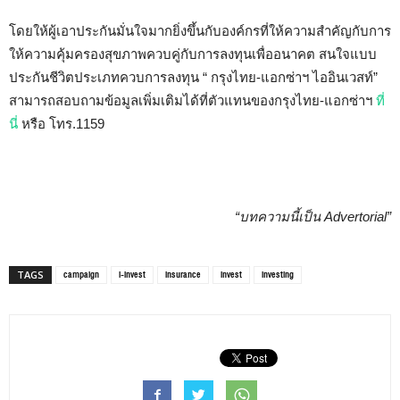
โดยให้ผู้เอาประกันมั่นใจมากยิ่งขึ้นกับองค์กรที่ให้ความสำคัญกับการ
ให้ความคุ้มครองสุขภาพควบคู่กับการลงทุนเพื่ออนาคต สนใจแบบ
ประกันชีวิตประเภทควบการลงทุน “ กรุงไทย-แอกซ่าฯ ไออินเวสท์”
สามารถสอบถามข้อมูลเพิ่มเติมได้ที่ตัวแทนของกรุงไทย-แอกซ่าฯ
ที่
นี่
หรือ โทร.1159
“บทความนี้เป็น Advertorial”
campaign
i-invest
insurance
invest
investing
TAGS