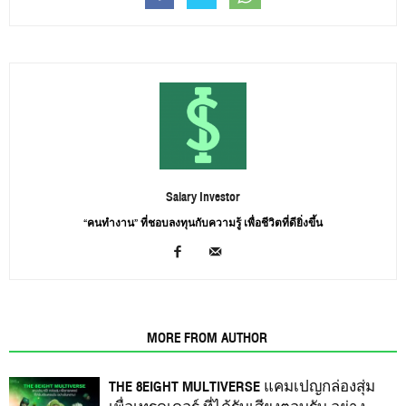
Salary Investor
“คนทำงาน” ที่ชอบลงทุนกับความรู้ เพื่อชีวิตที่ดียิ่งขึ้น
RELATED ARTICLES
MORE FROM AUTHOR
THE 8EIGHT MULTIVERSE แคมเปญกล่องสุ่ม