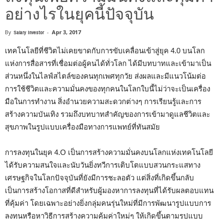
อย่างไรในยุคนี้ปัจจุบัน
By
Salary Investor
-
Apr 3, 2017
เทคโนโลยีที่ชีวิตไม่เคยขาดกับการขับเคลื่อนเข้าสู่ยุค 4.0 บนโลก
แห่งการสื่อสารที่เชื่อมต่อผู้คนได้ทั่วโลก ได้มีบทบาทและเข้ามาเป็น
ส่วนหนึ่งในไลฟ์สไตล์ของคนทุกเพศทุกวัย ส่งผลและมีแนวโน้มต่อ
การใช้ชีวิตและความมั่นคงของทุกคนในโลกใบนี้ไม่ว่าจะเป็นเครื่อง
มือในการทำงาน สิ่งอำนวยความสะดวกต่างๆ การเรียนรู้และการ
สร้างความบันเทิง รวมถึงบทบาทสำคัญของการเข้ามาดูแลชีวิตและ
สุขภาพในรูปแบบเครื่องมือทางการแพทย์ที่ทันสมัย
การลงทุนในยุค 4.O เป็นการสร้างความมั่นคงบนโลกแห่งเทคโนโลยี
ได้รับความสนใจและนับวันยิ่งทวีการเติบโตแบบสวนกระแสทาง
เศรษฐกิจในโลกปัจจุบันที่ยังมีการชะลอตัว แต่สิ่งที่เกิดขึ้นกลับ
เป็นการสร้างโอกาสที่ดีสำหรับผู้มองหาการลงทุนที่ได้รับผลตอบแทน
ที่คุ้มค่า โดยเฉพาะอย่างยิ่งกลุ่มคนรุ่นใหม่ที่มีการพัฒนารูปแบบการ
ลงทุนหรือหาวิธีการสร้างความคุ้มค่าใหม่ๆ ให้เกิดขึ้นตามรูปแบบ