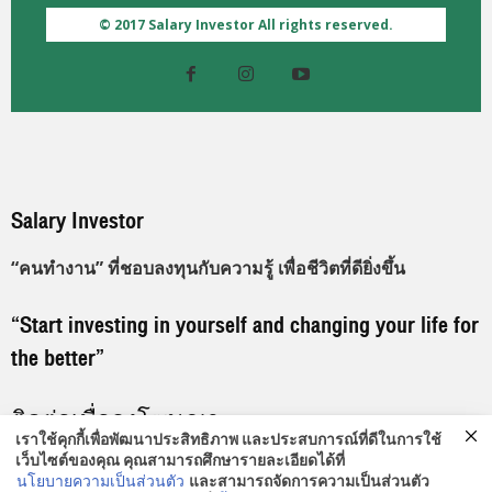
© 2017 Salary Investor All rights reserved.
Salary Investor
“คนทำงาน” ที่ชอบลงทุนกับความรู้ เพื่อชีวิตที่ดียิ่งขึ้น
“Start investing in yourself and changing your life for
the better”
ติดต่อเพื่อลงโฆษณา
เราใช้คุกกี้เพื่อพัฒนาประสิทธิภาพ และประสบการณ์ที่ดีในการใช้
เว็บไซต์ของคุณ คุณสามารถศึกษารายละเอียดได้ที่
096-919-9192
นโยบายความเป็นส่วนตัว
และสามารถจัดการความเป็นส่วนตัว
thadsapol@salaryinvestor.com