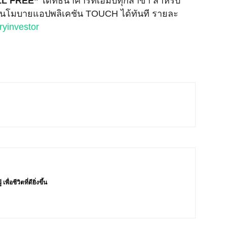
LL FREE”
ได้ที่ธนาคารทีเอ็มบีทุกสาขา สำหรับ
ชีผ่านโมบายแอปพลิเคชัน TOUCH ได้ทันที รายละ
yinvestor
่อชีวิตที่ดียิ่งขึ้น