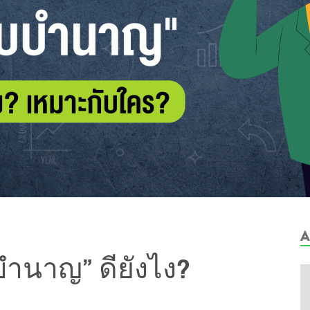
A
บำนาญ” ดียังไง?