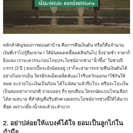
หลักสำคัญของการผ่อนค่าบ้าน
คือการคืนเงินต้น
หรือก็คือจำนวน
เงินที่เราไปกู้ยืมเขามา
ให้มันหมดหนี้หมดสินกันไป
ยิ่งจ่ายช้า
ราคาก็
ยิ่งแพง
เราจะควรจะกอบโกยประโยชน์จากช่วง
“
น้ำขึ้น
”
ในช่วงปี
แรกๆ
(
3
ปี
)
ดอกเบี้ยจะยังน้อยอยู่
เราก็จะสามารถจ่ายคืนเงินต้นได้
อย่างไม่ยากเย็น
ใครมีกลเม็ดเคล็ดลับอะไรรีบควักออกมาใช้กันให้
หมด
จะจ่ายโปะเงินเป็นก้อน
ได้โบนัสมาแล้วรีบโปะ
หรือจะโปะเงิน
เป็นสองเท่าจากปกติ
จ่ายบ่อยๆ
ถี่ๆ
ทุกเดือน
ใครถนัดแบบไหนเลือก
ได้ตามสบาย
ที่สำคัญคือรีบตักตวงผลประโยชน์จากช่วงนี้ให้ได้มาก
ที่สุด
เพราะเดี๋ยวน้ำลงแล้วจะลำบาก
2. อย่าปล่อยให้แบงค์ได้ใจ
ยอมเป็นลูกไก่ใน
กำมือ